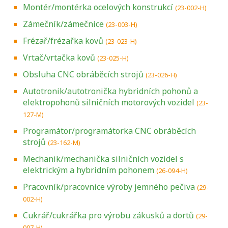
Montér/montérka ocelových konstrukcí
(23-002-H)
Zámečník/zámečnice
(23-003-H)
Frézař/frézařka kovů
(23-023-H)
Vrtač/vrtačka kovů
(23-025-H)
Obsluha CNC obráběcích strojů
(23-026-H)
Autotronik/autotronička hybridních pohonů a
elektropohonů silničních motorových vozidel
(23-
127-M)
Programátor/programátorka CNC obráběcích
strojů
(23-162-M)
Mechanik/mechanička silničních vozidel s
elektrickým a hybridním pohonem
(26-094-H)
Pracovník/pracovnice výroby jemného pečiva
(29-
002-H)
Cukrář/cukrářka pro výrobu zákusků a dortů
(29-
007-H)