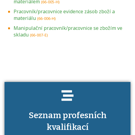
materiálem
(66-005-H)
Pracovník/pracovnice evidence zásob zboží a
materiálu
(66-006-H)
Manipulační pracovník/pracovnice se zbožím ve
skladu
(66-007-E)
Projděte si seznam profesních kvalifikací.
Víte, jaké dovednosti musíte pro danou
kvalifikaci prokázat?
Seznam profesních
kvalifikací