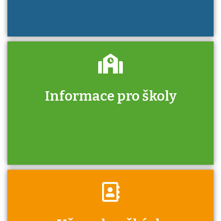
Informace pro školy
Zjistěte, jak se přihlásit ke zkoušce a kde
získáte informace o tom, kdo vás vyzkouší.
Víte, že jako škola máte v rámci Národní