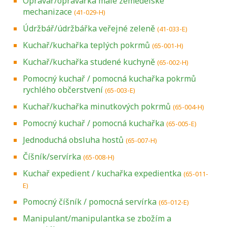
Opravář/opravářka malé zemědělské
mechanizace
(41-029-H)
Údržbář/údržbářka veřejné zeleně
(41-033-E)
Kuchař/kuchařka teplých pokrmů
(65-001-H)
Kuchař/kuchařka studené kuchyně
(65-002-H)
Pomocný kuchař / pomocná kuchařka pokrmů
rychlého občerstvení
(65-003-E)
Kuchař/kuchařka minutkových pokrmů
(65-004-H)
Pomocný kuchař / pomocná kuchařka
(65-005-E)
Jednoduchá obsluha hostů
(65-007-H)
Číšník/servírka
(65-008-H)
Kuchař expedient / kuchařka expedientka
(65-011-
E)
Pomocný číšník / pomocná servírka
(65-012-E)
Manipulant/manipulantka se zbožím a