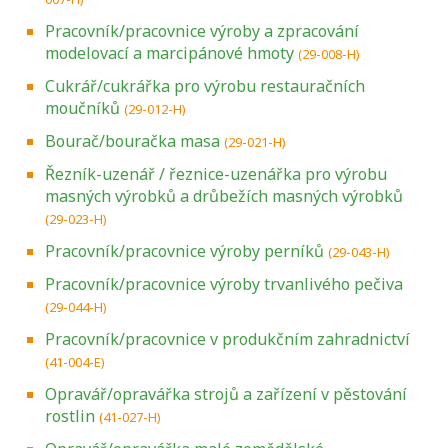
Pracovník/pracovnice výroby a zpracování
modelovací a marcipánové hmoty
(29-008-H)
Cukrář/cukrářka pro výrobu restauračních
moučníků
(29-012-H)
Bourač/bouračka masa
(29-021-H)
Řezník-uzenář / řeznice-uzenářka pro výrobu
masných výrobků a drůbežích masných výrobků
(29-023-H)
Pracovník/pracovnice výroby perníků
(29-043-H)
Pracovník/pracovnice výroby trvanlivého pečiva
(29-044-H)
Pracovník/pracovnice v produkčním zahradnictví
(41-004-E)
Opravář/opravářka strojů a zařízení v pěstování
rostlin
(41-027-H)