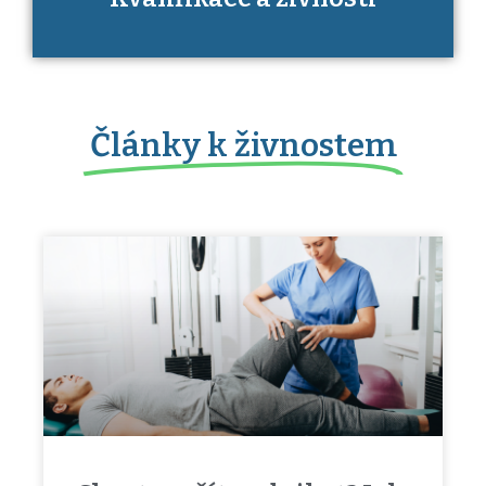
získání určitá kvalifikace.
Články​ k živnostem