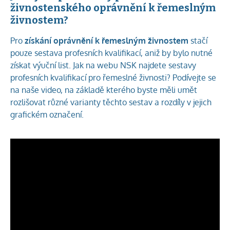
živnostenského oprávnění k řemeslným
živnostem?
Pro
získání oprávnění k řemeslným živnostem
stačí
pouze sestava profesních kvalifikací, aniž by bylo nutné
získat výuční list. Jak na webu NSK najdete sestavy
profesních kvalifikací pro řemeslné živnosti? Podívejte se
na naše video, na základě kterého byste měli umět
rozlišovat různé varianty těchto sestav a rozdíly v jejich
grafickém označení.