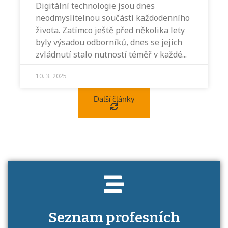
Digitální technologie jsou dnes
neodmyslitelnou součástí každodenního
života. Zatímco ještě před několika lety
byly výsadou odborníků, dnes se jejich
zvládnutí stalo nutností téměř v každé
10. 3. 2025
Projděte si seznam profesních kvalifikací.
Víte, jaké dovednosti musíte pro danou
Další články
kvalifikaci prokázat?
Seznam profesních