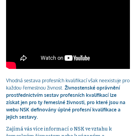
Vhodná sestava profesních kvalifikací však neexistuje pro
každou řemeslnou živnost.
Živnostenské oprávnění
prostřednictvím sestav profesních kvalifikací lze
získat jen pro ty řemeslné živnosti, pro které jsou na
webu NSK definovány úplné profesní kvalifikace a
jejich sestavy.
Zajímá vás více informací o NSK ve vztahu k