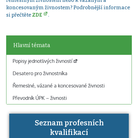
řemeslným živnostem nebo k vázaným a
koncesovaným živnostem? Podrobnější informace
si přečtěte
ZDE
.
Hlavní témata
Popisy jednotlivých živností
Desatero pro živnostníka
Řemeslné, vázané a koncesované živnosti
Převodník ÚPK – živnosti
Seznam profesních
Víte, jaké dovednosti musíte pro danou
kvalifikací
kvalifikaci prokázat?