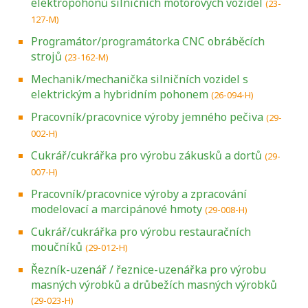
elektropohonů silničních motorových vozidel
(23-
127-M)
Programátor/programátorka CNC obráběcích
strojů
(23-162-M)
Mechanik/mechanička silničních vozidel s
elektrickým a hybridním pohonem
(26-094-H)
Pracovník/pracovnice výroby jemného pečiva
(29-
002-H)
Cukrář/cukrářka pro výrobu zákusků a dortů
(29-
007-H)
Pracovník/pracovnice výroby a zpracování
modelovací a marcipánové hmoty
(29-008-H)
Cukrář/cukrářka pro výrobu restauračních
moučníků
(29-012-H)
Řezník-uzenář / řeznice-uzenářka pro výrobu
masných výrobků a drůbežích masných výrobků
(29-023-H)