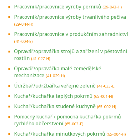
Pracovník/pracovnice výroby perníků
(29-043-H)
Pracovník/pracovnice výroby trvanlivého pečiva
(29-044-H)
Pracovník/pracovnice v produkčním zahradnictví
(41-004-E)
Opravář/opravářka strojů a zařízení v pěstování
rostlin
(41-027-H)
Opravář/opravářka malé zemědělské
mechanizace
(41-029-H)
Údržbář/údržbářka veřejné zeleně
(41-033-E)
Kuchař/kuchařka teplých pokrmů
(65-001-H)
Kuchař/kuchařka studené kuchyně
(65-002-H)
Pomocný kuchař / pomocná kuchařka pokrmů
rychlého občerstvení
(65-003-E)
Kuchař/kuchařka minutkových pokrmů
(65-004-H)