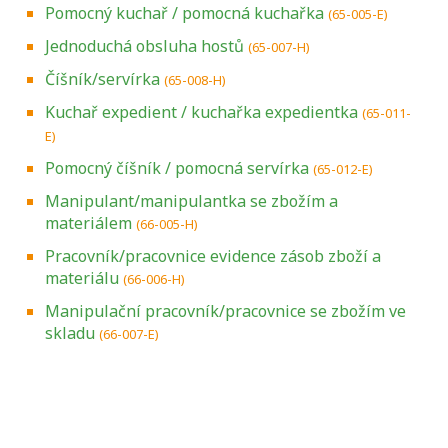
Pomocný kuchař / pomocná kuchařka
(65-005-E)
Jednoduchá obsluha hostů
(65-007-H)
Číšník/servírka
(65-008-H)
Kuchař expedient / kuchařka expedientka
(65-011-
E)
Pomocný číšník / pomocná servírka
(65-012-E)
Manipulant/manipulantka se zbožím a
materiálem
(66-005-H)
Pracovník/pracovnice evidence zásob zboží a
materiálu
(66-006-H)
Manipulační pracovník/pracovnice se zbožím ve
skladu
(66-007-E)
Projděte si seznam profesních kvalifikací.
Víte, jaké dovednosti musíte pro danou
kvalifikaci prokázat?