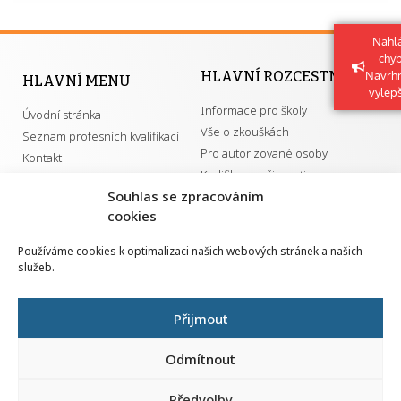
Nahlá
chy
HLAVNÍ ROZCESTNÍK
Navrh
HLAVNÍ MENU
vylep
Informace pro školy
Úvodní stránka
Vše o zkouškách
Seznam profesních kvalifikací
Pro autorizované osoby
Kontakt
Kvalifikace a živnosti
Souhlas se zpracováním
cookies
DŮLEŽITÉ ODKAZY
Používáme cookies k optimalizaci našich webových stránek a našich
služeb.
GDPR
Převodník ÚPK a živností
Národní pedagogický institut ČR
Přehled PK pro splnění MZK
Přijmout
Senovážné náměstí 25
110 00 Praha 1
Odmítnout
Předvolby