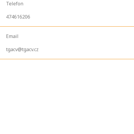
Telefon
474616206
Email
tgacv@tgacv.cz