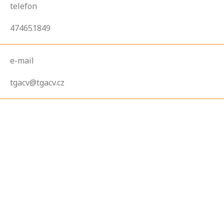
telefon
474651849
e-mail
tgacv@tgacv.cz