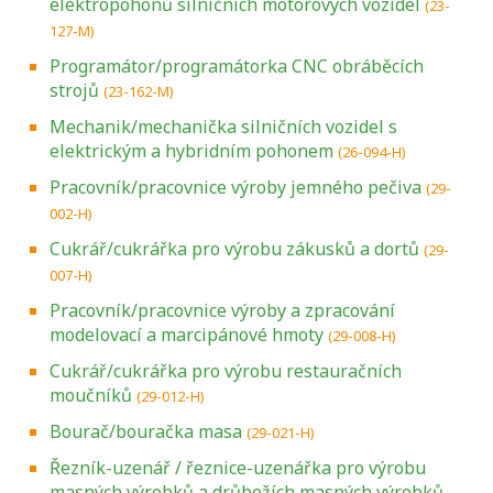
elektropohonů silničních motorových vozidel
(23-
127-M)
Programátor/programátorka CNC obráběcích
strojů
(23-162-M)
Mechanik/mechanička silničních vozidel s
elektrickým a hybridním pohonem
(26-094-H)
Pracovník/pracovnice výroby jemného pečiva
(29-
002-H)
Cukrář/cukrářka pro výrobu zákusků a dortů
(29-
007-H)
Pracovník/pracovnice výroby a zpracování
modelovací a marcipánové hmoty
(29-008-H)
Cukrář/cukrářka pro výrobu restauračních
moučníků
(29-012-H)
Bourač/bouračka masa
(29-021-H)
Řezník-uzenář / řeznice-uzenářka pro výrobu
masných výrobků a drůbežích masných výrobků