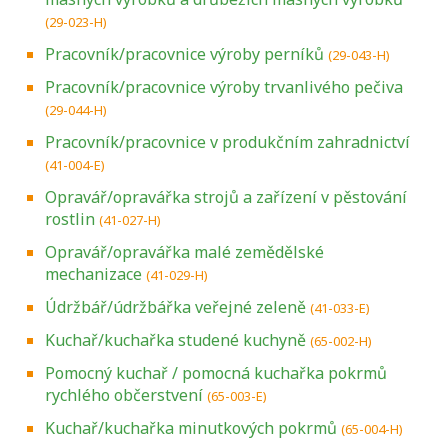
(29-023-H)
Pracovník/pracovnice výroby perníků
(29-043-H)
Pracovník/pracovnice výroby trvanlivého pečiva
(29-044-H)
Pracovník/pracovnice v produkčním zahradnictví
(41-004-E)
Opravář/opravářka strojů a zařízení v pěstování
rostlin
(41-027-H)
Opravář/opravářka malé zemědělské
mechanizace
(41-029-H)
Údržbář/údržbářka veřejné zeleně
(41-033-E)
Kuchař/kuchařka studené kuchyně
(65-002-H)
Pomocný kuchař / pomocná kuchařka pokrmů
rychlého občerstvení
(65-003-E)
Kuchař/kuchařka minutkových pokrmů
(65-004-H)