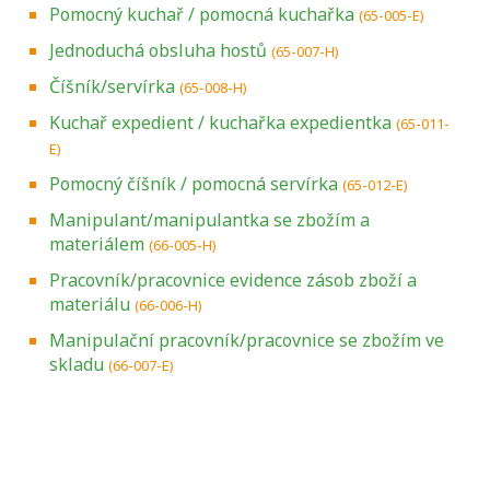
Pomocný kuchař / pomocná kuchařka
(65-005-E)
Jednoduchá obsluha hostů
(65-007-H)
Číšník/servírka
(65-008-H)
Kuchař expedient / kuchařka expedientka
(65-011-
E)
Pomocný číšník / pomocná servírka
(65-012-E)
Manipulant/manipulantka se zbožím a
materiálem
(66-005-H)
Pracovník/pracovnice evidence zásob zboží a
materiálu
(66-006-H)
Manipulační pracovník/pracovnice se zbožím ve
skladu
(66-007-E)
Projděte si seznam profesních kvalifikací.
Víte, jaké dovednosti musíte pro danou
kvalifikaci prokázat?