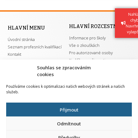
Nahlá
chy
HLAVNÍ ROZCESTNÍK
Navrh
HLAVNÍ MENU
vylep
Informace pro školy
Úvodní stránka
Vše o zkouškách
Seznam profesních kvalifikací
Pro autorizované osoby
Kontakt
Kvalifikace a živnosti
Souhlas se zpracováním
cookies
DŮLEŽITÉ ODKAZY
Používáme cookies k optimalizaci našich webových stránek a našich
služeb.
GDPR
Převodník ÚPK a živností
Národní pedagogický institut ČR
Přehled PK pro splnění MZK
Přijmout
Senovážné náměstí 25
110 00 Praha 1
Odmítnout
Předvolby