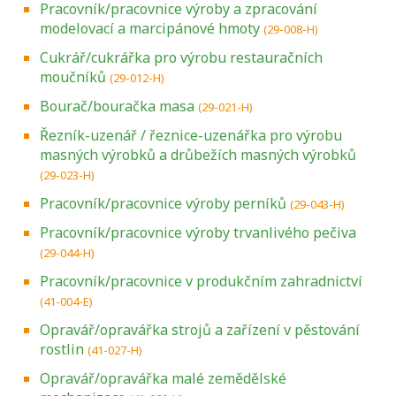
Pracovník/pracovnice výroby a zpracování
modelovací a marcipánové hmoty
(29-008-H)
Cukrář/cukrářka pro výrobu restauračních
moučníků
(29-012-H)
Bourač/bouračka masa
(29-021-H)
Řezník-uzenář / řeznice-uzenářka pro výrobu
masných výrobků a drůbežích masných výrobků
(29-023-H)
Pracovník/pracovnice výroby perníků
(29-043-H)
Pracovník/pracovnice výroby trvanlivého pečiva
(29-044-H)
Pracovník/pracovnice v produkčním zahradnictví
(41-004-E)
Opravář/opravářka strojů a zařízení v pěstování
rostlin
(41-027-H)
Opravář/opravářka malé zemědělské