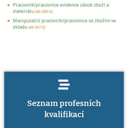
Pracovník/pracovnice evidence zásob zboží a
materiálu
(66-006-H)
Manipulační pracovník/pracovnice se zbožím ve
skladu
(66-007-E)
Projděte si seznam profesních kvalifikací.
Víte, jaké dovednosti musíte pro danou
kvalifikaci prokázat?
Seznam profesních
kvalifikací