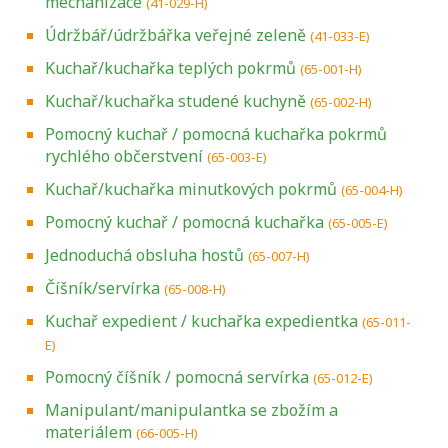
mechanizace
(41-029-H)
Údržbář/údržbářka veřejné zeleně
(41-033-E)
Kuchař/kuchařka teplých pokrmů
(65-001-H)
Kuchař/kuchařka studené kuchyně
(65-002-H)
Pomocný kuchař / pomocná kuchařka pokrmů
rychlého občerstvení
(65-003-E)
Kuchař/kuchařka minutkových pokrmů
(65-004-H)
Pomocný kuchař / pomocná kuchařka
(65-005-E)
Jednoduchá obsluha hostů
(65-007-H)
Číšník/servírka
(65-008-H)
Kuchař expedient / kuchařka expedientka
(65-011-
E)
Pomocný číšník / pomocná servírka
(65-012-E)
Manipulant/manipulantka se zbožím a
materiálem
(66-005-H)