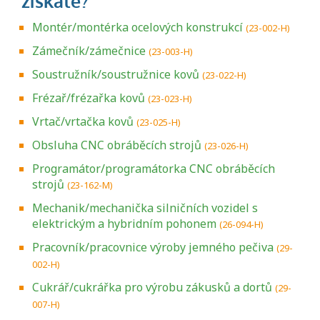
Montér/montérka ocelových konstrukcí
(23-002-H)
Zámečník/zámečnice
(23-003-H)
Soustružník/soustružnice kovů
(23-022-H)
Frézař/frézařka kovů
(23-023-H)
Vrtač/vrtačka kovů
(23-025-H)
Obsluha CNC obráběcích strojů
(23-026-H)
Programátor/programátorka CNC obráběcích
strojů
(23-162-M)
Mechanik/mechanička silničních vozidel s
elektrickým a hybridním pohonem
(26-094-H)
Pracovník/pracovnice výroby jemného pečiva
(29-
002-H)
Cukrář/cukrářka pro výrobu zákusků a dortů
(29-
007-H)