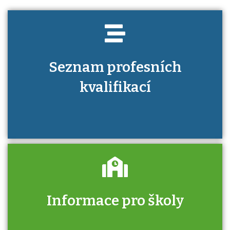
Seznam profesních
kvalifikací
Informace pro školy
Zjistěte, jak se přihlásit ke zkoušce a kde
získáte informace o tom, kdo vás vyzkouší.