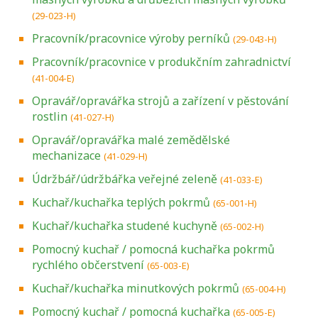
(29-023-H)
Pracovník/pracovnice výroby perníků
(29-043-H)
Pracovník/pracovnice v produkčním zahradnictví
(41-004-E)
Opravář/opravářka strojů a zařízení v pěstování
rostlin
(41-027-H)
Opravář/opravářka malé zemědělské
mechanizace
(41-029-H)
Údržbář/údržbářka veřejné zeleně
(41-033-E)
Kuchař/kuchařka teplých pokrmů
(65-001-H)
Kuchař/kuchařka studené kuchyně
(65-002-H)
Pomocný kuchař / pomocná kuchařka pokrmů
rychlého občerstvení
(65-003-E)
Kuchař/kuchařka minutkových pokrmů
(65-004-H)
Pomocný kuchař / pomocná kuchařka
(65-005-E)