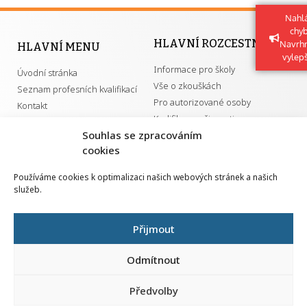
Nahlá
chy
HLAVNÍ ROZCESTNÍK
Navrh
HLAVNÍ MENU
vylep
Informace pro školy
Úvodní stránka
Vše o zkouškách
Seznam profesních kvalifikací
Pro autorizované osoby
Kontakt
Kvalifikace a živnosti
Souhlas se zpracováním
cookies
DŮLEŽITÉ ODKAZY
Používáme cookies k optimalizaci našich webových stránek a našich
služeb.
GDPR
Převodník ÚPK a živností
Národní pedagogický institut ČR
Přehled PK pro splnění MZK
Přijmout
Senovážné náměstí 25
110 00 Praha 1
Odmítnout
Předvolby