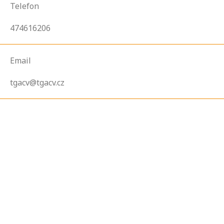
Telefon
474616206
Email
tgacv@tgacv.cz