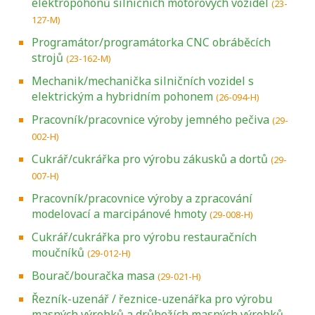
elektropohonů silničních motorových vozidel
(23-
127-M)
Programátor/programátorka CNC obráběcích
strojů
(23-162-M)
Mechanik/mechanička silničních vozidel s
elektrickým a hybridním pohonem
(26-094-H)
Pracovník/pracovnice výroby jemného pečiva
(29-
002-H)
Cukrář/cukrářka pro výrobu zákusků a dortů
(29-
007-H)
Pracovník/pracovnice výroby a zpracování
modelovací a marcipánové hmoty
(29-008-H)
Cukrář/cukrářka pro výrobu restauračních
moučníků
(29-012-H)
Bourač/bouračka masa
(29-021-H)
Řezník-uzenář / řeznice-uzenářka pro výrobu
masných výrobků a drůbežích masných výrobků