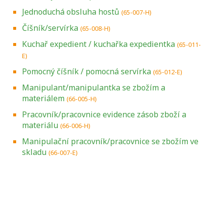
Jednoduchá obsluha hostů
(65-007-H)
Číšník/servírka
(65-008-H)
Kuchař expedient / kuchařka expedientka
(65-011-
E)
Pomocný číšník / pomocná servírka
(65-012-E)
Manipulant/manipulantka se zbožím a
materiálem
(66-005-H)
Pracovník/pracovnice evidence zásob zboží a
materiálu
(66-006-H)
Manipulační pracovník/pracovnice se zbožím ve
skladu
(66-007-E)
Projděte si seznam profesních kvalifikací.
Víte, jaké dovednosti musíte pro danou
kvalifikaci prokázat?