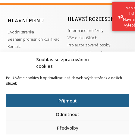
Nahlá
chy
HLAVNÍ ROZCESTNÍK
Navrh
HLAVNÍ MENU
vylep
Informace pro školy
Úvodní stránka
Vše o zkouškách
Seznam profesních kvalifikací
Pro autorizované osoby
Kontakt
Kvalifikace a živnosti
Souhlas se zpracováním
cookies
DŮLEŽITÉ ODKAZY
Používáme cookies k optimalizaci našich webových stránek a našich
služeb.
GDPR
Převodník ÚPK a živností
Národní pedagogický institut ČR
Přehled PK pro splnění MZK
Přijmout
Senovážné náměstí 25
110 00 Praha 1
Odmítnout
Předvolby