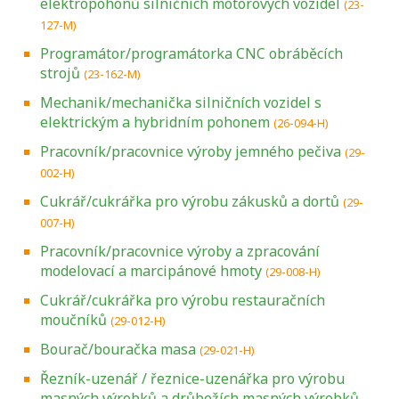
elektropohonů silničních motorových vozidel
(23-
127-M)
Programátor/programátorka CNC obráběcích
strojů
(23-162-M)
Mechanik/mechanička silničních vozidel s
elektrickým a hybridním pohonem
(26-094-H)
Pracovník/pracovnice výroby jemného pečiva
(29-
002-H)
Cukrář/cukrářka pro výrobu zákusků a dortů
(29-
007-H)
Pracovník/pracovnice výroby a zpracování
modelovací a marcipánové hmoty
(29-008-H)
Cukrář/cukrářka pro výrobu restauračních
moučníků
(29-012-H)
Bourač/bouračka masa
(29-021-H)
Řezník-uzenář / řeznice-uzenářka pro výrobu
masných výrobků a drůbežích masných výrobků