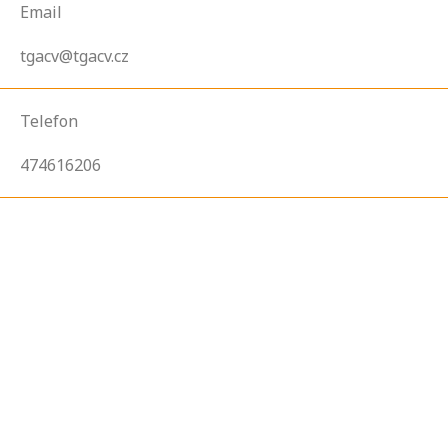
Email
tgacv@tgacv.cz
Telefon
474616206