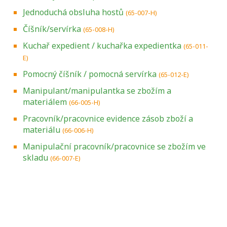
Jednoduchá obsluha hostů
(65-007-H)
Číšník/servírka
(65-008-H)
Kuchař expedient / kuchařka expedientka
(65-011-
E)
Pomocný číšník / pomocná servírka
(65-012-E)
Manipulant/manipulantka se zbožím a
materiálem
(66-005-H)
Pracovník/pracovnice evidence zásob zboží a
materiálu
(66-006-H)
Manipulační pracovník/pracovnice se zbožím ve
skladu
(66-007-E)
Projděte si seznam profesních kvalifikací.
Víte, jaké dovednosti musíte pro danou
kvalifikaci prokázat?