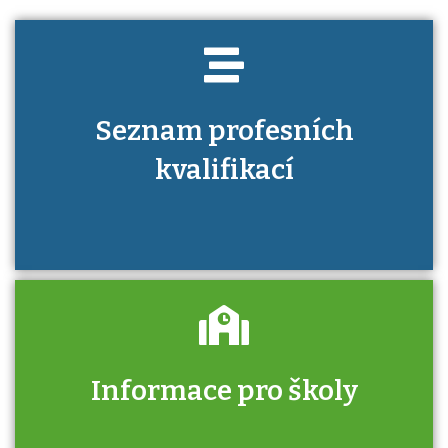
Seznam profesních
kvalifikací
Informace pro školy
Zjistěte, jak se přihlásit ke zkoušce a kde
získáte informace o tom, kdo vás vyzkouší.