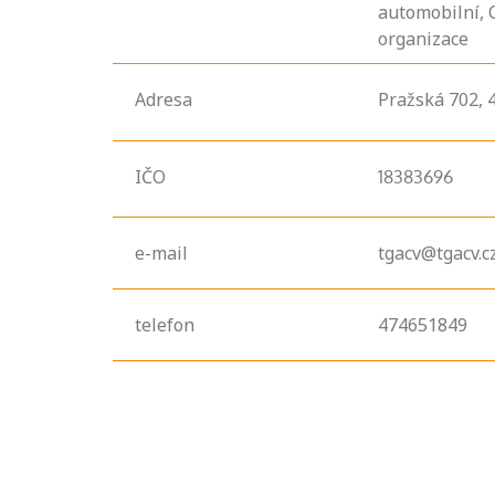
automobilní, 
organizace
Adresa
Pražská
702,
IČO
18383696
e-mail
tgacv@tgacv.c
telefon
474651849