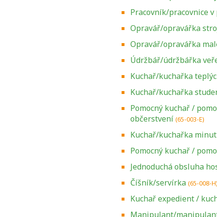
Pracovník/pracovnice v
Opravář/opravářka stroj
Opravář/opravářka mal
Údržbář/údržbářka veř
Kuchař/kuchařka teplý
Kuchař/kuchařka stude
Pomocný kuchař / pomo
občerstvení
(65-003-E)
Kuchař/kuchařka minu
Pomocný kuchař / pomo
Jednoduchá obsluha ho
Číšník/servírka
(65-008-H
Kuchař expedient / kuc
Manipulant/manipulant