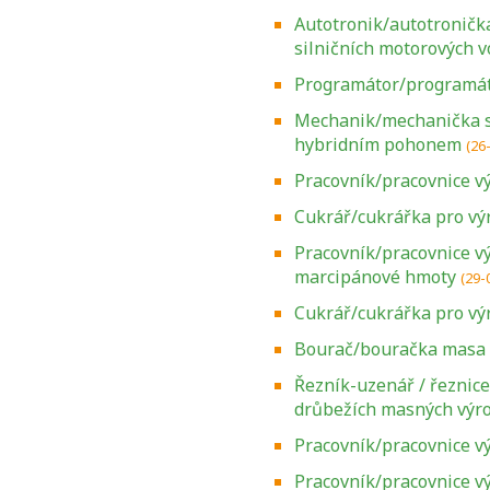
Autotronik/autotroničk
silničních motorových v
Programátor/programát
Mechanik/mechanička si
hybridním pohonem
(26
Pracovník/pracovnice v
Cukrář/cukrářka pro vý
Pracovník/pracovnice v
marcipánové hmoty
(29-
Cukrář/cukrářka pro v
Bourač/bouračka masa
Řezník-uzenář / řeznic
drůbežích masných výr
Pracovník/pracovnice v
Pracovník/pracovnice vý