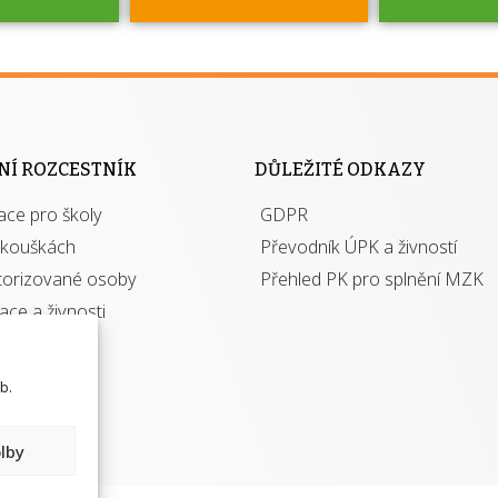
jako škola
 rámci
Kdo 
soustavy
autori
ací jisté
osoba 
NÍ ROZCESTNÍK
DŮLEŽITÉ ODKAZY
y při
výhody m
ace pro školy
ávání
GDPR
autor
izací?
zkouškách
Převodník ÚPK a živností
torizované osoby
Přehled PK pro splnění MZK
kace a živnosti
b.
lby