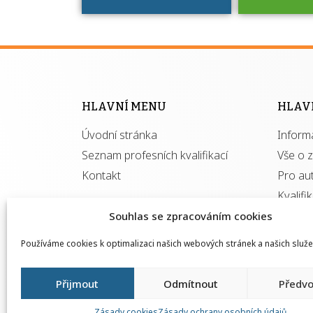
Víte, že 
máte v
Národní 
kvalifik
HLAVNÍ MENU
HLAV
výhod
Úvodní stránka
Inform
získ
autor
Seznam profesních kvalifikací
Vše o 
Kontakt
Pro au
Kvalifi
Souhlas se zpracováním cookies
Používáme cookies k optimalizaci našich webových stránek a našich služe
Přijmout
Odmítnout
Předvo
Zásady cookies
Zásady ochrany osobních údajů