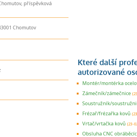
Chomutov, příspěvková
43001
Chomutov
z
Montér/montérka ocelo
Zámečník/zámečnice
(2
Soustružník/soustružni
Frézař/frézařka kovů
(2
Vrtač/vrtačka kovů
(23-0
Obsluha CNC obráběcíc