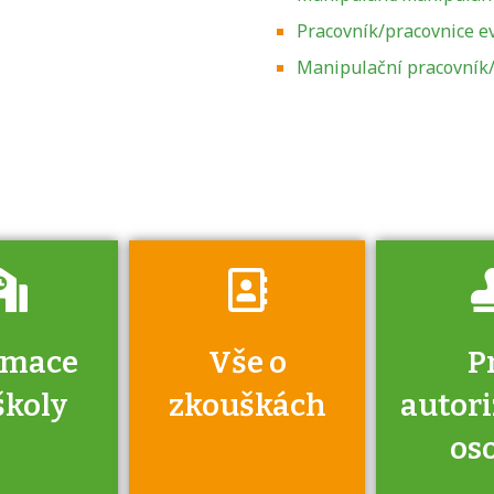
Pracovník/pracovnice e
Zjistěte, jak se
přihlásit ke
Manipulační pracovník/
zkoušce a kde
získáte informace
o tom, kdo vás
vyzkouší.
rmace
Vše o
P
školy
zkouškách
autor
os