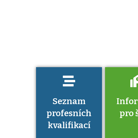
Projděte si
seznam
profesních
kvalifikací. Víte,
jaké dovednosti
musíte pro danou
kvalifikaci
prokázat?
Seznam
Info
profesních
pro 
kvalifikací