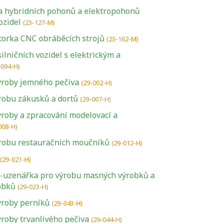
a hybridních pohonů a elektropohonů
ozidel
(23-127-M)
orka CNC obráběcích strojů
(23-162-M)
lničních vozidel s elektrickým a
-094-H)
ýroby jemného pečiva
(29-002-H)
robu zákusků a dortů
(29-007-H)
ýroby a zpracování modelovací a
008-H)
ýrobu restauračních moučníků
(29-012-H)
(29-021-H)
e-uzenářka pro výrobu masných výrobků a
obků
(29-023-H)
ýroby perníků
(29-043-H)
roby trvanlivého pečiva
(29-044-H)