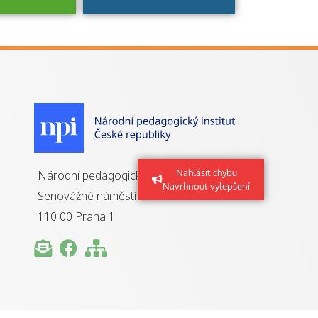
je to
zovaná
a jaké
á získání
izace?
Nahlásit chybu
Národní pedagogický institut ČR
Navrhnout vylepšení
Senovážné náměstí 25
110 00 Praha 1