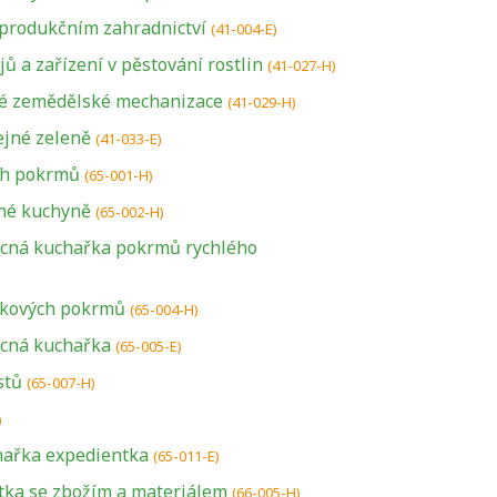
 produkčním zahradnictví
(41-004-E)
ů a zařízení v pěstování rostlin
(41-027-H)
é zemědělské mechanizace
(41-029-H)
ejné zeleně
(41-033-E)
ch pokrmů
(65-001-H)
né kuchyně
(65-002-H)
cná kuchařka pokrmů rychlého
tkových pokrmů
(65-004-H)
cná kuchařka
(65-005-E)
stů
(65-007-H)
)
hařka expedientka
(65-011-E)
ka se zbožím a materiálem
U řady živností je
(66-005-H)