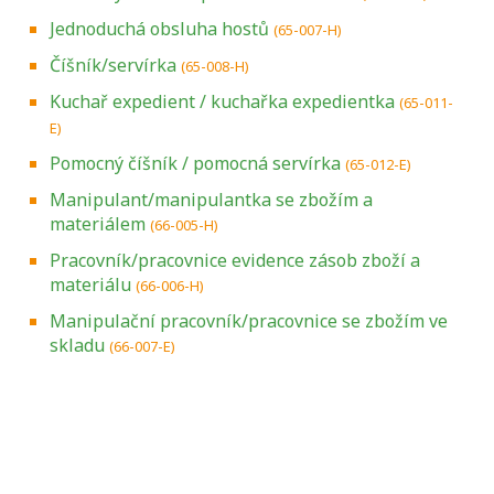
Jednoduchá obsluha hostů
(65-007-H)
Číšník/servírka
(65-008-H)
Kuchař expedient / kuchařka expedientka
(65-011-
E)
Pomocný číšník / pomocná servírka
(65-012-E)
Manipulant/manipulantka se zbožím a
materiálem
(66-005-H)
Pracovník/pracovnice evidence zásob zboží a
materiálu
(66-006-H)
Manipulační pracovník/pracovnice se zbožím ve
skladu
(66-007-E)
Projděte si seznam profesních kvalifikací.
Víte, jaké dovednosti musíte pro danou
kvalifikaci prokázat?