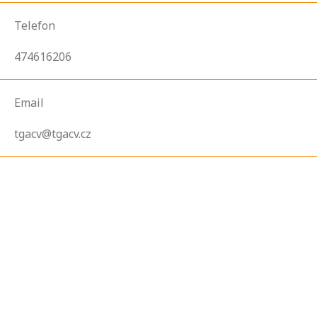
Telefon
474616206
Email
tgacv@tgacv.cz