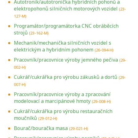
Autotronik/autotronička hybridních pohonů a
elektropohonů silničních motorových vozidel
(23-
127-M)
Programátor/programátorka CNC obráběcích
strojů
(23-162-M)
Mechanik/mechanička silničních vozidel s
elektrickým a hybridním pohonem
(26-094-H)
Pracovník/pracovnice výroby jemného pečiva
(29-
002-H)
Cukrář/cukrářka pro výrobu zákusků a dortů
(29-
007-H)
Pracovník/pracovnice výroby a zpracování
modelovací a marcipánové hmoty
(29-008-H)
Cukrář/cukrářka pro výrobu restauračních
moučníků
(29-012-H)
Bourač/bouračka masa
(29-021-H)