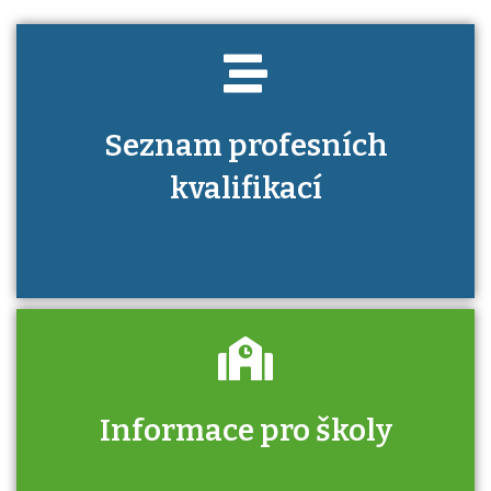
Seznam profesních
kvalifikací
Informace pro školy
Zjistěte, jak se přihlásit ke zkoušce a kde
získáte informace o tom, kdo vás vyzkouší.