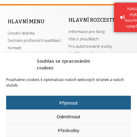
Nahlá
chy
HLAVNÍ ROZCESTNÍK
Navrh
HLAVNÍ MENU
vylep
Informace pro školy
Úvodní stránka
Vše o zkouškách
Seznam profesních kvalifikací
Pro autorizované osoby
Kontakt
Kvalifikace a živnosti
Souhlas se zpracováním
cookies
DŮLEŽITÉ ODKAZY
Používáme cookies k optimalizaci našich webových stránek a našich
služeb.
GDPR
Převodník ÚPK a živností
Národní pedagogický institut ČR
Přehled PK pro splnění MZK
Přijmout
Senovážné náměstí 25
110 00 Praha 1
Odmítnout
Předvolby