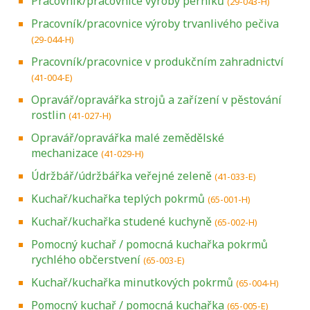
Pracovník/pracovnice výroby perníků
(29-043-H)
Pracovník/pracovnice výroby trvanlivého pečiva
(29-044-H)
Pracovník/pracovnice v produkčním zahradnictví
(41-004-E)
Opravář/opravářka strojů a zařízení v pěstování
rostlin
(41-027-H)
Opravář/opravářka malé zemědělské
mechanizace
(41-029-H)
Údržbář/údržbářka veřejné zeleně
(41-033-E)
Kuchař/kuchařka teplých pokrmů
(65-001-H)
Kuchař/kuchařka studené kuchyně
(65-002-H)
Pomocný kuchař / pomocná kuchařka pokrmů
rychlého občerstvení
(65-003-E)
Kuchař/kuchařka minutkových pokrmů
(65-004-H)
Pomocný kuchař / pomocná kuchařka
(65-005-E)