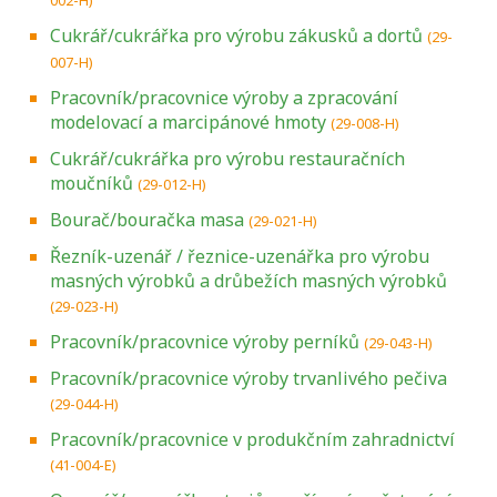
Cukrář/cukrářka pro výrobu zákusků a dortů
(29-
007-H)
Pracovník/pracovnice výroby a zpracování
modelovací a marcipánové hmoty
(29-008-H)
Cukrář/cukrářka pro výrobu restauračních
moučníků
(29-012-H)
Bourač/bouračka masa
(29-021-H)
Řezník-uzenář / řeznice-uzenářka pro výrobu
masných výrobků a drůbežích masných výrobků
(29-023-H)
Pracovník/pracovnice výroby perníků
(29-043-H)
Pracovník/pracovnice výroby trvanlivého pečiva
(29-044-H)
Pracovník/pracovnice v produkčním zahradnictví
(41-004-E)