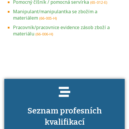
Pomocný číšník / pomocná servírka
(65-012-E)
Manipulant/manipulantka se zbožím a
materiálem
(66-005-H)
Pracovník/pracovnice evidence zásob zboží a
materiálu
(66-006-H)
Projděte si seznam profesních kvalifikací.
Víte, jaké dovednosti musíte pro danou
kvalifikaci prokázat?
Seznam profesních
kvalifikací