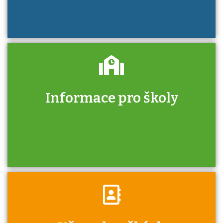
Informace pro školy
Zjistěte, jak se přihlásit ke zkoušce a kde
získáte informace o tom, kdo vás vyzkouší.
Víte, že jako škola máte v rámci Národní