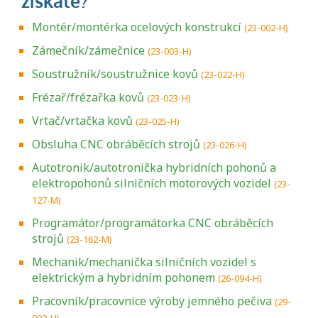
Montér/montérka ocelových konstrukcí
(23-002-H)
Zámečník/zámečnice
(23-003-H)
Soustružník/soustružnice kovů
(23-022-H)
Frézař/frézařka kovů
(23-023-H)
Vrtač/vrtačka kovů
(23-025-H)
Obsluha CNC obráběcích strojů
(23-026-H)
Autotronik/autotronička hybridních pohonů a
elektropohonů silničních motorových vozidel
(23-
127-M)
Programátor/programátorka CNC obráběcích
strojů
(23-162-M)
Mechanik/mechanička silničních vozidel s
elektrickým a hybridním pohonem
(26-094-H)
Pracovník/pracovnice výroby jemného pečiva
(29-
002-H)