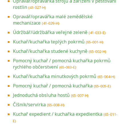
Opravář/opravářka strojů a zařízení v pěstování
rostlin
(41-027-H)
Opravář/opravářka malé zemědělské
mechanizace
(41-029-H)
Údržbář/údržbářka veřejné zeleně
(41-033-E)
Kuchař/kuchařka teplých pokrmů
(65-001-H)
Kuchař/kuchařka studené kuchyně
(65-002-H)
Pomocný kuchař / pomocná kuchařka pokrmů
rychlého občerstvení
(65-003-E)
Kuchař/kuchařka minutkových pokrmů
(65-004-H)
Pomocný kuchař / pomocná kuchařka
(65-005-E)
Jednoduchá obsluha hostů
(65-007-H)
Číšník/servírka
(65-008-H)
Kuchař expedient / kuchařka expedientka
(65-011-
E)