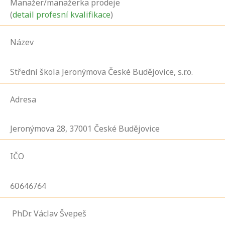
Manažer/manažerka prodeje
(
detail profesní kvalifikace
)
Název
Střední škola Jeronýmova České Budějovice, s.r.o.
Adresa
Jeronýmova
28,
37001
České Budějovice
IČO
60646764
PhDr. Václav Švepeš