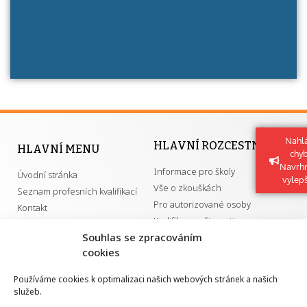
Nahlá
HLAVNÍ ROZCESTNÍK
HLAVNÍ MENU
chy
Navrh
Informace pro školy
Úvodní stránka
vylep
Vše o zkouškách
Seznam profesních kvalifikací
Pro autorizované osoby
Kontakt
Kvalifikace a živnosti
Souhlas se zpracováním
cookies
DŮLEŽITÉ ODKAZY
Používáme cookies k optimalizaci našich webových stránek a našich
služeb.
GDPR