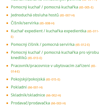
Pomocný kuchař / pomocná kuchařka
(65-005-E)
Jednoduchá obsluha hostů
(65-007-H)
Číšník/servírka
(65-008-H)
Kuchař expedient / kuchařka expedientka
(65-011-
E)
Pomocný číšník / pomocná servírka
(65-012-E)
Pomocný kuchař / pomocná kuchařka pro výrobu
knedlíků
(65-013-E)
Pracovník/pracovnice v ubytovacím zařízení
(65-
014-E)
Pokojský/pokojská
(65-015-E)
Pokladní
(66-001-H)
Skladník/skladnice
(66-002-H)
Prodavač/prodavačka
(66-003-H)