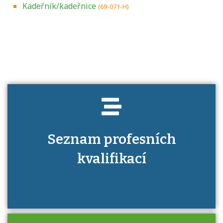
Kadeřník/kadeřnice
(69-071-H)
Projděte si seznam profesních kvalifikací.
Víte, jaké dovednosti musíte pro danou
kvalifikaci prokázat?
Seznam profesních
kvalifikací