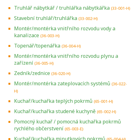
Truhlář nábytkář / truhlářka nábytkářka
(33-001-H)
Stavební truhlář/truhlářka
(33-002-H)
Montér/montérka vnitřního rozvodu vody a
kanalizace
(36-003-H)
Topenář/topenářka
(36-004-H)
Montér/montérka vnitřního rozvodu plynu a
zařízení
(36-005-H)
Zedník/zednice
(36-020-H)
Montér/montérka zateplovacích systémů
(36-022-
H)
Kuchař/kuchařka teplých pokrmů
(65-001-H)
Kuchař/kuchařka studené kuchyně
(65-002-H)
Pomocný kuchař / pomocná kuchařka pokrmů
rychlého občerstvení
(65-003-E)
Kuchař/kuchařka minutkových pokrmů
(65-004-H)