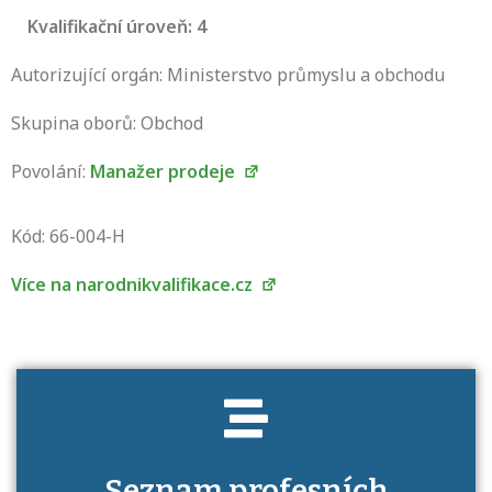
Kvalifikační úroveň: 4
Autorizující orgán: Ministerstvo průmyslu a obchodu
Skupina oborů: Obchod
Povolání:
Manažer prodeje
Projděte si seznam profesních kvalifikací.
Víte, jaké dovednosti musíte pro danou
Kód: 66-004-H
kvalifikaci prokázat?
Více na narodnikvalifikace.cz
Seznam profesních