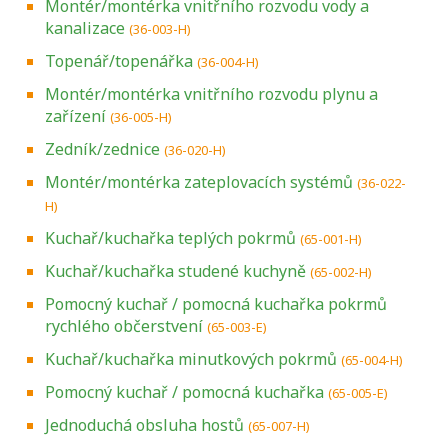
Montér/montérka vnitřního rozvodu vody a
kanalizace
(36-003-H)
Topenář/topenářka
(36-004-H)
Montér/montérka vnitřního rozvodu plynu a
zařízení
(36-005-H)
Zedník/zednice
(36-020-H)
Montér/montérka zateplovacích systémů
(36-022-
H)
Kuchař/kuchařka teplých pokrmů
(65-001-H)
Kuchař/kuchařka studené kuchyně
(65-002-H)
Pomocný kuchař / pomocná kuchařka pokrmů
rychlého občerstvení
(65-003-E)
Kuchař/kuchařka minutkových pokrmů
(65-004-H)
Pomocný kuchař / pomocná kuchařka
(65-005-E)
Jednoduchá obsluha hostů
(65-007-H)