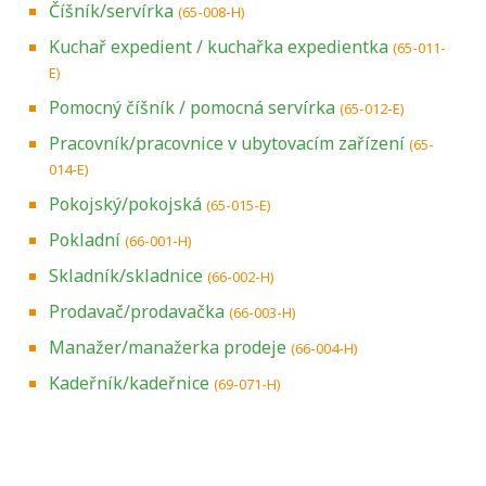
Číšník/servírka
(65-008-H)
Kuchař expedient / kuchařka expedientka
(65-011-
E)
Pomocný číšník / pomocná servírka
(65-012-E)
Pracovník/pracovnice v ubytovacím zařízení
(65-
014-E)
Pokojský/pokojská
(65-015-E)
Pokladní
(66-001-H)
Skladník/skladnice
(66-002-H)
Prodavač/prodavačka
(66-003-H)
Manažer/manažerka prodeje
(66-004-H)
Kadeřník/kadeřnice
(69-071-H)
Projděte si seznam profesních kvalifikací.
Víte, jaké dovednosti musíte pro danou
kvalifikaci prokázat?