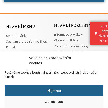
HLAVNÍ ROZCESTNÍK
HLAVNÍ MENU
Nahlá
chy
Informace pro školy
Úvodní stránka
Navrh
Vše o zkouškách
vylep
Seznam profesních kvalifikací
Pro autorizované osoby
Kontakt
Kvalifikace a živnosti
Souhlas se zpracováním
cookies
DŮLEŽITÉ ODKAZY
Používáme cookies k optimalizaci našich webových stránek a našich
služeb.
GDPR
Převodník ÚPK a živností
Národní pedagogický institut ČR
Přehled PK pro splnění MZK
Přijmout
Senovážné náměstí 25
110 00 Praha 1
Odmítnout