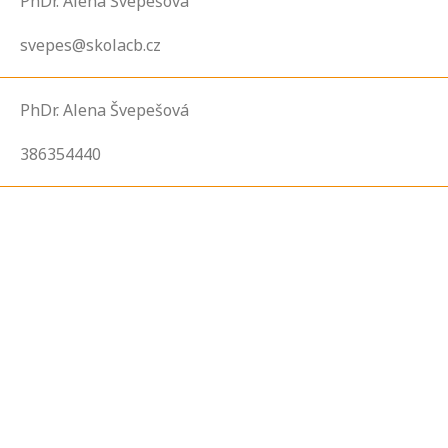
PhDr. Alena Švepešová
svepes@skolacb.cz
PhDr. Alena Švepešová
386354440