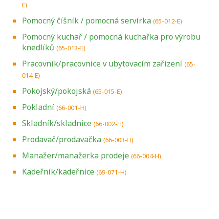
E)
Pomocný číšník / pomocná servírka
(65-012-E)
Pomocný kuchař / pomocná kuchařka pro výrobu
knedlíků
(65-013-E)
Pracovník/pracovnice v ubytovacím zařízení
(65-
014-E)
Pokojský/pokojská
(65-015-E)
Pokladní
(66-001-H)
Skladník/skladnice
(66-002-H)
Prodavač/prodavačka
(66-003-H)
Manažer/manažerka prodeje
(66-004-H)
Kadeřník/kadeřnice
(69-071-H)
Projděte si seznam profesních kvalifikací.
Víte, jaké dovednosti musíte pro danou
kvalifikaci prokázat?