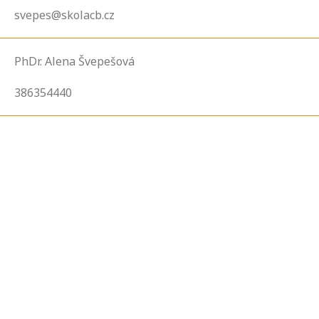
svepes@skolacb.cz
PhDr. Alena Švepešová
386354440