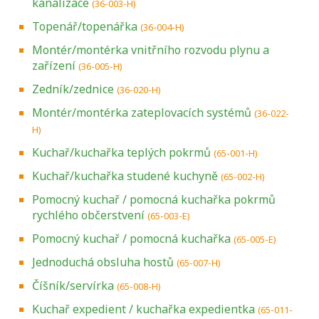
kanalizace
(36-003-H)
Topenář/topenářka
(36-004-H)
Montér/montérka vnitřního rozvodu plynu a
zařízení
(36-005-H)
Zedník/zednice
(36-020-H)
Montér/montérka zateplovacích systémů
(36-022-
H)
Kuchař/kuchařka teplých pokrmů
(65-001-H)
Kuchař/kuchařka studené kuchyně
(65-002-H)
Pomocný kuchař / pomocná kuchařka pokrmů
rychlého občerstvení
(65-003-E)
Pomocný kuchař / pomocná kuchařka
(65-005-E)
Jednoduchá obsluha hostů
(65-007-H)
Číšník/servírka
(65-008-H)
Kuchař expedient / kuchařka expedientka
(65-011-