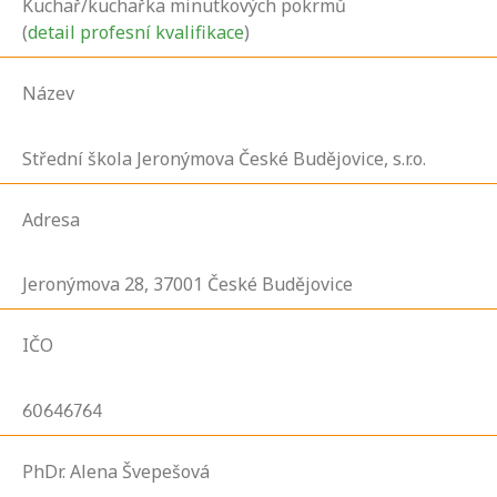
Kuchař/kuchařka minutkových pokrmů
(
detail profesní kvalifikace
)
Název
Střední škola Jeronýmova České Budějovice, s.r.o.
Adresa
Jeronýmova
28,
37001
České Budějovice
IČO
60646764
PhDr. Alena Švepešová