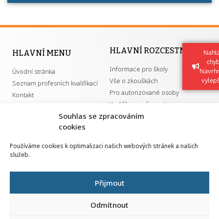
HLAVNÍ ROZCESTNÍK
HLAVNÍ MENU
Nahlá
chy
Informace pro školy
Úvodní stránka
Navrh
Vše o zkouškách
vylep
Seznam profesních kvalifikací
Pro autorizované osoby
Kontakt
Kvalifikace a živnosti
Souhlas se zpracováním
cookies
DŮLEŽITÉ ODKAZY
Používáme cookies k optimalizaci našich webových stránek a našich
služeb.
GDPR
Převodník ÚPK a živností
Národní pedagogický institut ČR
Přehled PK pro splnění MZK
Přijmout
Senovážné náměstí 25
110 00 Praha 1
Odmítnout