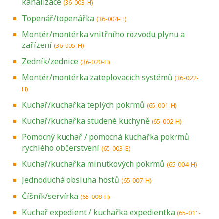
kanalizace
(36-003-H)
Topenář/topenářka
(36-004-H)
Montér/montérka vnitřního rozvodu plynu a
zařízení
(36-005-H)
Zedník/zednice
(36-020-H)
Montér/montérka zateplovacích systémů
(36-022-
H)
Kuchař/kuchařka teplých pokrmů
(65-001-H)
Kuchař/kuchařka studené kuchyně
(65-002-H)
Pomocný kuchař / pomocná kuchařka pokrmů
rychlého občerstvení
(65-003-E)
Kuchař/kuchařka minutkových pokrmů
(65-004-H)
Jednoduchá obsluha hostů
(65-007-H)
Číšník/servírka
(65-008-H)
Kuchař expedient / kuchařka expedientka
(65-011-