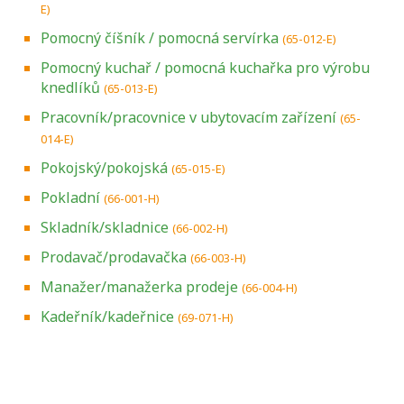
E)
Pomocný číšník / pomocná servírka
(65-012-E)
Pomocný kuchař / pomocná kuchařka pro výrobu
knedlíků
(65-013-E)
Pracovník/pracovnice v ubytovacím zařízení
(65-
014-E)
Pokojský/pokojská
(65-015-E)
Pokladní
(66-001-H)
Skladník/skladnice
(66-002-H)
Prodavač/prodavačka
(66-003-H)
Manažer/manažerka prodeje
(66-004-H)
Kadeřník/kadeřnice
(69-071-H)
Projděte si seznam profesních kvalifikací.
Víte, jaké dovednosti musíte pro danou
kvalifikaci prokázat?