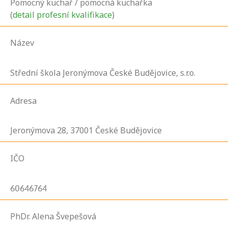
Pomocný kuchař / pomocná kuchařka
(
detail profesní kvalifikace
)
Název
Střední škola Jeronýmova České Budějovice, s.r.o.
Adresa
Jeronýmova
28,
37001
České Budějovice
IČO
60646764
PhDr. Alena Švepešová