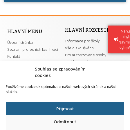
HLAVNÍ ROZCESTNÍK
HLAVNÍ MENU
Nahlá
chy
Informace pro školy
Úvodní stránka
Navrh
Vše o zkouškách
vylep
Seznam profesních kvalifikací
Pro autorizované osoby
Kontakt
Kvalifikace a živnosti
Souhlas se zpracováním
cookies
DŮLEŽITÉ ODKAZY
Používáme cookies k optimalizaci našich webových stránek a našich
služeb.
GDPR
Převodník ÚPK a živností
Národní pedagogický institut ČR
Přehled PK pro splnění MZK
Přijmout
Senovážné náměstí 25
110 00 Praha 1
Odmítnout