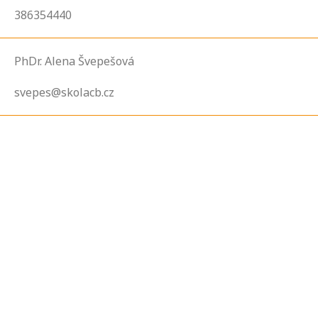
386354440
PhDr. Alena Švepešová
svepes@skolacb.cz