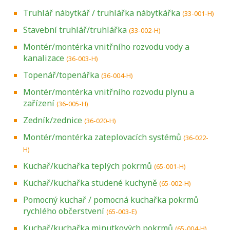
Truhlář nábytkář / truhlářka nábytkářka
(33-001-H)
Stavební truhlář/truhlářka
(33-002-H)
Montér/montérka vnitřního rozvodu vody a
kanalizace
(36-003-H)
Topenář/topenářka
(36-004-H)
Montér/montérka vnitřního rozvodu plynu a
zařízení
(36-005-H)
Zedník/zednice
(36-020-H)
Montér/montérka zateplovacích systémů
(36-022-
H)
Kuchař/kuchařka teplých pokrmů
(65-001-H)
Kuchař/kuchařka studené kuchyně
(65-002-H)
Pomocný kuchař / pomocná kuchařka pokrmů
rychlého občerstvení
(65-003-E)
Kuchař/kuchařka minutkových pokrmů
(65-004-H)