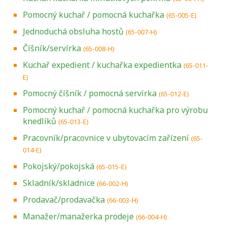
Pomocný kuchař / pomocná kuchařka
(65-005-E)
Jednoduchá obsluha hostů
(65-007-H)
Číšník/servírka
(65-008-H)
Kuchař expedient / kuchařka expedientka
(65-011-
E)
Pomocný číšník / pomocná servírka
(65-012-E)
Pomocný kuchař / pomocná kuchařka pro výrobu
knedlíků
(65-013-E)
Pracovník/pracovnice v ubytovacím zařízení
(65-
014-E)
Pokojský/pokojská
(65-015-E)
Skladník/skladnice
(66-002-H)
Prodavač/prodavačka
(66-003-H)
Manažer/manažerka prodeje
(66-004-H)