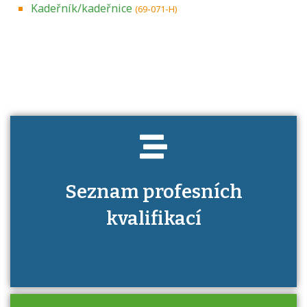
Kadeřník/kadeřnice
(69-071-H)
Projděte si seznam profesních kvalifikací.
Víte, jaké dovednosti musíte pro danou
kvalifikaci prokázat?
Seznam profesních
kvalifikací