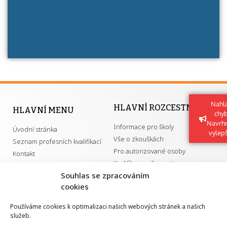
Nahlá
HLAVNÍ ROZCESTNÍK
HLAVNÍ MENU
chy
Navrh
Informace pro školy
Úvodní stránka
vylep
Vše o zkouškách
Seznam profesních kvalifikací
Pro autorizované osoby
Kontakt
Kvalifikace a živnosti
Souhlas se zpracováním
cookies
DŮLEŽITÉ ODKAZY
Používáme cookies k optimalizaci našich webových stránek a našich
služeb.
GDPR