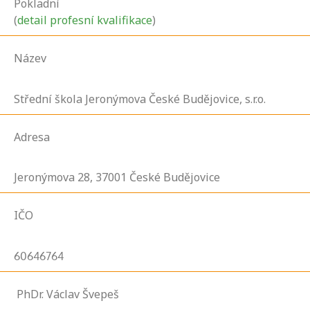
Pokladní
(
detail profesní kvalifikace
)
Název
Střední škola Jeronýmova České Budějovice, s.r.o.
Adresa
Jeronýmova
28,
37001
České Budějovice
IČO
60646764
PhDr. Václav Švepeš