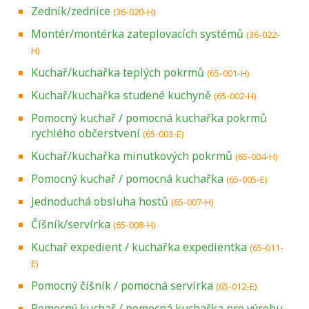
Zedník/zednice
(36-020-H)
Montér/montérka zateplovacích systémů
(36-022-
H)
Kuchař/kuchařka teplých pokrmů
(65-001-H)
Kuchař/kuchařka studené kuchyně
(65-002-H)
Pomocný kuchař / pomocná kuchařka pokrmů
rychlého občerstvení
(65-003-E)
Kuchař/kuchařka minutkových pokrmů
(65-004-H)
Pomocný kuchař / pomocná kuchařka
(65-005-E)
Jednoduchá obsluha hostů
(65-007-H)
Číšník/servírka
(65-008-H)
Kuchař expedient / kuchařka expedientka
(65-011-
E)
Pomocný číšník / pomocná servírka
(65-012-E)
Pomocný kuchař / pomocná kuchařka pro výrobu