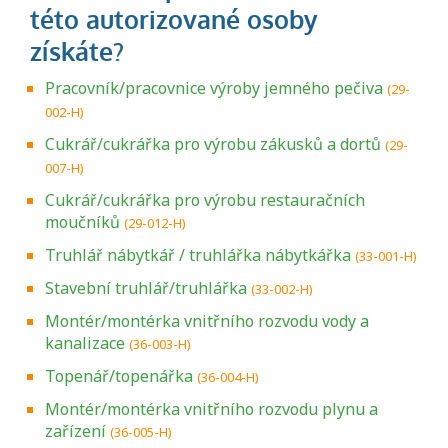
Pracovník/pracovnice výroby jemného pečiva
(29-
002-H)
Cukrář/cukrářka pro výrobu zákusků a dortů
(29-
007-H)
Cukrář/cukrářka pro výrobu restauračních
moučníků
(29-012-H)
Truhlář nábytkář / truhlářka nábytkářka
(33-001-H)
Stavební truhlář/truhlářka
(33-002-H)
Montér/montérka vnitřního rozvodu vody a
kanalizace
(36-003-H)
Topenář/topenářka
(36-004-H)
Montér/montérka vnitřního rozvodu plynu a
zařízení
(36-005-H)