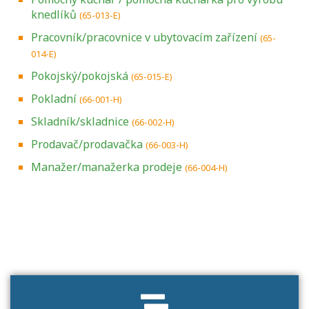
knedlíků
(65-013-E)
Pracovník/pracovnice v ubytovacím zařízení
(65-
014-E)
Pokojský/pokojská
(65-015-E)
Pokladní
(66-001-H)
Skladník/skladnice
(66-002-H)
Prodavač/prodavačka
(66-003-H)
Manažer/manažerka prodeje
(66-004-H)
Projděte si seznam profesních kvalifikací.
Víte, jaké dovednosti musíte pro danou
kvalifikaci prokázat?