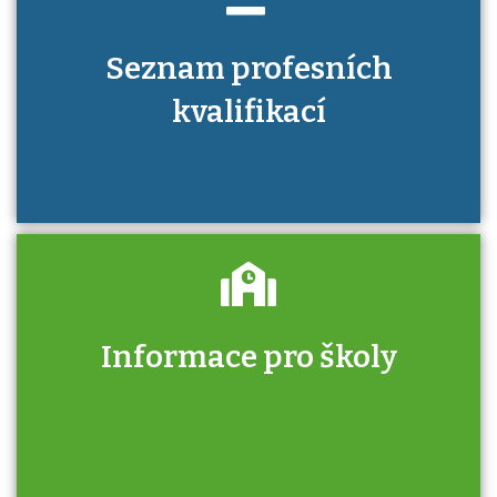
Seznam profesních
kvalifikací
Informace pro školy
Zjistěte, jak se přihlásit ke zkoušce a kde
získáte informace o tom, kdo vás vyzkouší.