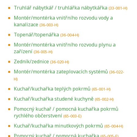
Truhlář nábytkář / truhlářka nábytkářka
(33-001-H)
Montér/montérka vnitřního rozvodu vody a
kanalizace
(36-003-H)
Topenář/topenářka
(36-004-H)
Montér/montérka vnitřního rozvodu plynu a
zařízení
(36-005-H)
Zedník/zednice
(36-020-H)
Montér/montérka zateplovacích systémů
(36-022-
H)
Kuchař/kuchařka teplých pokrmů
(65-001-H)
Kuchař/kuchařka studené kuchyně
(65-002-H)
Pomocný kuchař / pomocná kuchařka pokrmů
rychlého občerstvení
(65-003-E)
Kuchař/kuchařka minutkových pokrmů
(65-004-H)
Pomocný kuchař / pomocná kuchařka
(65-005-E)