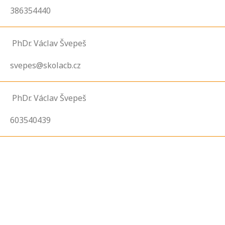
386354440
PhDr. Václav Švepeš
svepes@skolacb.cz
PhDr. Václav Švepeš
603540439