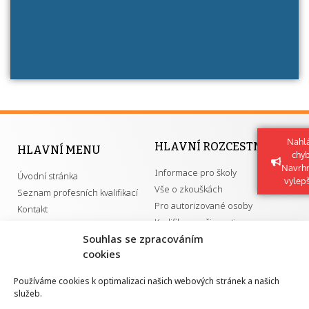
Nahlá
HLAVNÍ ROZCESTNÍK
HLAVNÍ MENU
chy
Navrh
Informace pro školy
Úvodní stránka
vylep
Vše o zkouškách
Seznam profesních kvalifikací
Pro autorizované osoby
Kontakt
Kvalifikace a živnosti
Souhlas se zpracováním
cookies
DŮLEŽITÉ ODKAZY
Používáme cookies k optimalizaci našich webových stránek a našich
služeb.
GDPR