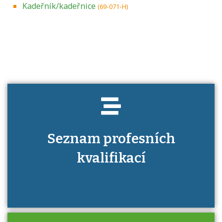
Kadeřník/kadeřnice
(69-071-H)
Projděte si seznam profesních kvalifikací.
Víte, jaké dovednosti musíte pro danou
kvalifikaci prokázat?
Seznam profesních
kvalifikací