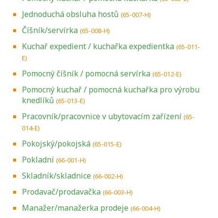
Jednoduchá obsluha hostů
(65-007-H)
Číšník/servírka
(65-008-H)
Kuchař expedient / kuchařka expedientka
(65-011-
E)
Pomocný číšník / pomocná servírka
(65-012-E)
Pomocný kuchař / pomocná kuchařka pro výrobu
knedlíků
(65-013-E)
Pracovník/pracovnice v ubytovacím zařízení
(65-
014-E)
Pokojský/pokojská
(65-015-E)
Pokladní
(66-001-H)
Skladník/skladnice
(66-002-H)
Prodavač/prodavačka
(66-003-H)
Manažer/manažerka prodeje
(66-004-H)