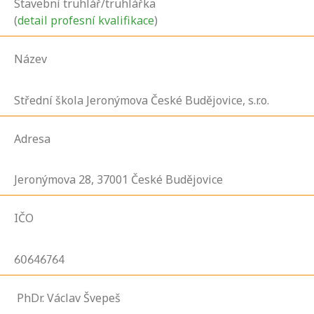
Stavební truhlář/truhlářka
(
detail profesní kvalifikace
)
Název
Střední škola Jeronýmova České Budějovice, s.r.o.
Adresa
Jeronýmova
28,
37001
České Budějovice
IČO
60646764
PhDr. Václav Švepeš