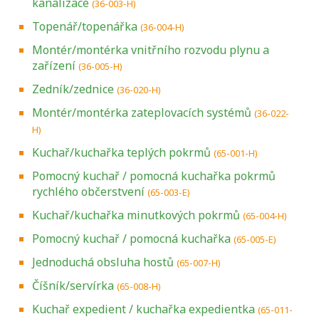
kanalizace
(36-003-H)
Topenář/topenářka
(36-004-H)
Montér/montérka vnitřního rozvodu plynu a
zařízení
(36-005-H)
Zedník/zednice
(36-020-H)
Montér/montérka zateplovacích systémů
(36-022-
H)
Kuchař/kuchařka teplých pokrmů
(65-001-H)
Pomocný kuchař / pomocná kuchařka pokrmů
rychlého občerstvení
(65-003-E)
Kuchař/kuchařka minutkových pokrmů
(65-004-H)
Pomocný kuchař / pomocná kuchařka
(65-005-E)
Jednoduchá obsluha hostů
(65-007-H)
Číšník/servírka
(65-008-H)
Kuchař expedient / kuchařka expedientka
(65-011-