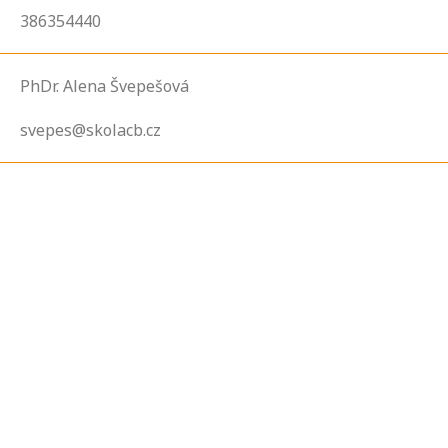
386354440
PhDr. Alena Švepešová
svepes@skolacb.cz