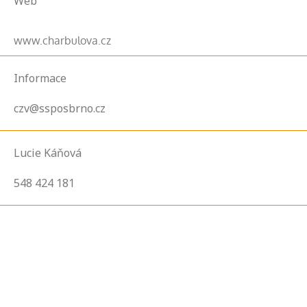
Web
www.charbulova.cz
Informace
czv@ssposbrno.cz
Lucie Káňová
548 424 181