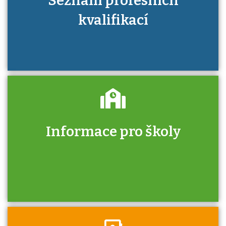
Seznam profesních
kvalifikací
Informace pro školy
Zjistěte, jak se přihlásit ke zkoušce a kde
získáte informace o tom, kdo vás vyzkouší.