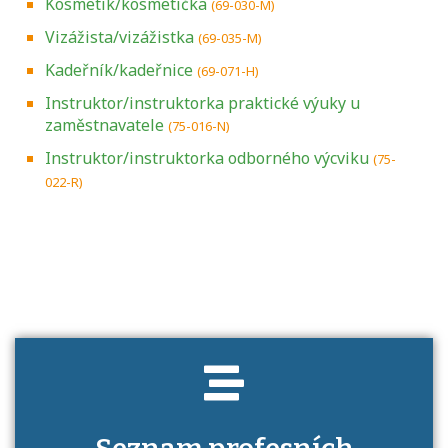
Kosmetik/kosmetička
(69-030-M)
Vizážista/vizážistka
(69-035-M)
Kadeřník/kadeřnice
(69-071-H)
Instruktor/instruktorka praktické výuky u
zaměstnavatele
(75-016-N)
Instruktor/instruktorka odborného výcviku
(75-
022-R)
Projděte si seznam profesních kvalifikací.
Víte, jaké dovednosti musíte pro danou
kvalifikaci prokázat?