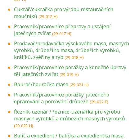
Cukrář/cukrářka pro výrobu restauračních
moučníků
(29-012-H)
Pracovník/pracovnice přepravy a ustájení
jatečných zvířat
(29-017-H)
Prodavač/prodavačka výsekového masa, masných
výrobků, drůbežího masa, drůbežích výrobků,
králíků, zvěřiny a ryb
(29-018-H)
Pracovník/pracovnice porážky a konečné úpravy
těl jatečných zvířat
(29-019-H)
Bourač/bouračka masa
(29-021-H)
Pracovník/pracovnice porážky, jatečného
opracování a porcování drůbeže
(29-022-E)
Řezník-uzenář / řeznice-uzenářka pro výrobu
masných výrobků a drůbežích masných výrobků
(29-023-H)
Balič a expedient / balička a expedientka masa,