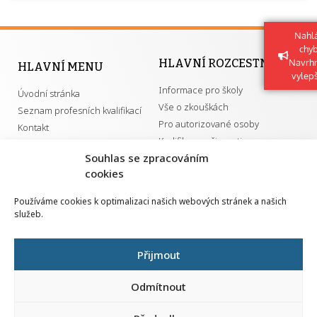
Nahlá
chy
Navrh
HLAVNÍ ROZCESTNÍK
HLAVNÍ MENU
vylep
Informace pro školy
Úvodní stránka
Vše o zkouškách
Seznam profesních kvalifikací
Pro autorizované osoby
Kontakt
Kvalifikace a živnosti
Souhlas se zpracováním
cookies
DŮLEŽITÉ ODKAZY
Používáme cookies k optimalizaci našich webových stránek a našich
služeb.
GDPR
Převodník ÚPK a živností
Národní pedagogický institut ČR
Přehled PK pro splnění MZK
Přijmout
Senovážné náměstí 25
110 00 Praha 1
Odmítnout