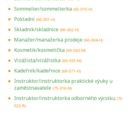
Sommelier/sommelierka
(65-010-H)
Pokladní
(66-001-H)
Skladník/skladnice
(66-002-H)
Manažer/manažerka prodeje
(66-004-H)
Kosmetik/kosmetička
(69-030-M)
Vizážista/vizážistka
(69-035-M)
Kadeřník/kadeřnice
(69-071-H)
Instruktor/instruktorka praktické výuky u
zaměstnavatele
(75-016-N)
Instruktor/instruktorka odborného výcviku
(75-
022-R)
Projděte si seznam profesních kvalifikací.
Víte, jaké dovednosti musíte pro danou
kvalifikaci prokázat?