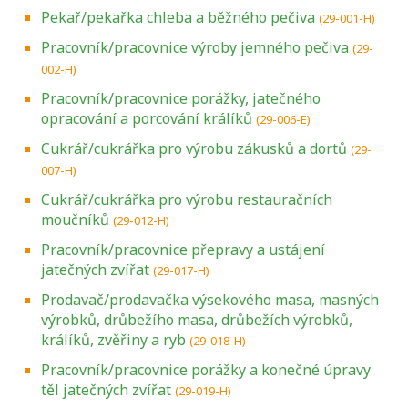
Pekař/pekařka chleba a běžného pečiva
(29-001-H)
Pracovník/pracovnice výroby jemného pečiva
(29-
002-H)
Pracovník/pracovnice porážky, jatečného
opracování a porcování králíků
(29-006-E)
Cukrář/cukrářka pro výrobu zákusků a dortů
(29-
007-H)
Cukrář/cukrářka pro výrobu restauračních
moučníků
(29-012-H)
Pracovník/pracovnice přepravy a ustájení
jatečných zvířat
(29-017-H)
Prodavač/prodavačka výsekového masa, masných
výrobků, drůbežího masa, drůbežích výrobků,
králíků, zvěřiny a ryb
(29-018-H)
Pracovník/pracovnice porážky a konečné úpravy
těl jatečných zvířat
(29-019-H)