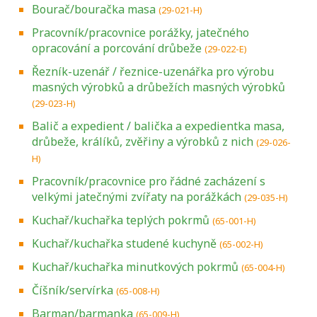
Bourač/bouračka masa
(29-021-H)
Pracovník/pracovnice porážky, jatečného
opracování a porcování drůbeže
(29-022-E)
Řezník-uzenář / řeznice-uzenářka pro výrobu
masných výrobků a drůbežích masných výrobků
(29-023-H)
Balič a expedient / balička a expedientka masa,
drůbeže, králíků, zvěřiny a výrobků z nich
(29-026-
H)
Pracovník/pracovnice pro řádné zacházení s
velkými jatečnými zvířaty na porážkách
(29-035-H)
Kuchař/kuchařka teplých pokrmů
(65-001-H)
Kuchař/kuchařka studené kuchyně
(65-002-H)
Kuchař/kuchařka minutkových pokrmů
(65-004-H)
Číšník/servírka
(65-008-H)
Barman/barmanka
(65-009-H)