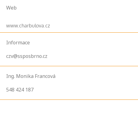
Web
www.charbulova.cz
Informace
czv@ssposbrno.cz
Ing. Monika Francová
548 424 187