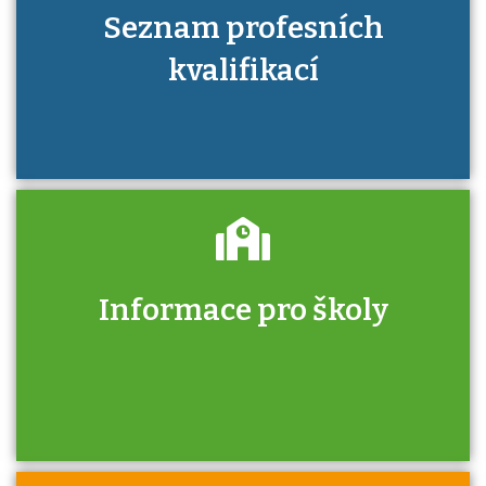
Seznam profesních
kvalifikací
Informace pro školy
Zjistěte, jak se přihlásit ke zkoušce a kde
získáte informace o tom, kdo vás vyzkouší.