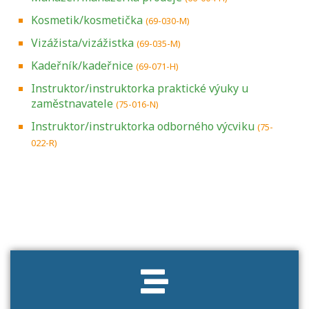
Kosmetik/kosmetička
(69-030-M)
Vizážista/vizážistka
(69-035-M)
Kadeřník/kadeřnice
(69-071-H)
Instruktor/instruktorka praktické výuky u
zaměstnavatele
(75-016-N)
Instruktor/instruktorka odborného výcviku
(75-
022-R)
Projděte si seznam profesních kvalifikací.
Víte, jaké dovednosti musíte pro danou
kvalifikaci prokázat?