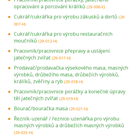
opracování a porcování králíků
(29-006-E)
Cukrář/cukrářka pro výrobu zákusků a dortů
(29-
007-H)
Cukrář/cukrářka pro výrobu restauračních
moučníků
(29-012-H)
Pracovník/pracovnice přepravy a ustájení
jatečných zvířat
(29-017-H)
Prodavač/prodavačka výsekového masa, masných
výrobků, drůbežího masa, drůbežích výrobků,
králíků, zvěřiny a ryb
(29-018-H)
Pracovník/pracovnice porážky a konečné úpravy
těl jatečných zvířat
(29-019-H)
Bourač/bouračka masa
(29-021-H)
Řezník-uzenář / řeznice-uzenářka pro výrobu
masných výrobků a drůbežích masných výrobků
(29-023-H)