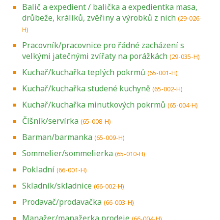
Balič a expedient / balička a expedientka masa,
drůbeže, králíků, zvěřiny a výrobků z nich
(29-026-
H)
Pracovník/pracovnice pro řádné zacházení s
velkými jatečnými zvířaty na porážkách
(29-035-H)
Kuchař/kuchařka teplých pokrmů
(65-001-H)
Kuchař/kuchařka studené kuchyně
(65-002-H)
Kuchař/kuchařka minutkových pokrmů
(65-004-H)
Číšník/servírka
(65-008-H)
Barman/barmanka
(65-009-H)
Sommelier/sommelierka
(65-010-H)
Pokladní
(66-001-H)
Skladník/skladnice
(66-002-H)
Prodavač/prodavačka
(66-003-H)
Manažer/manažerka prodeje
(66-004-H)