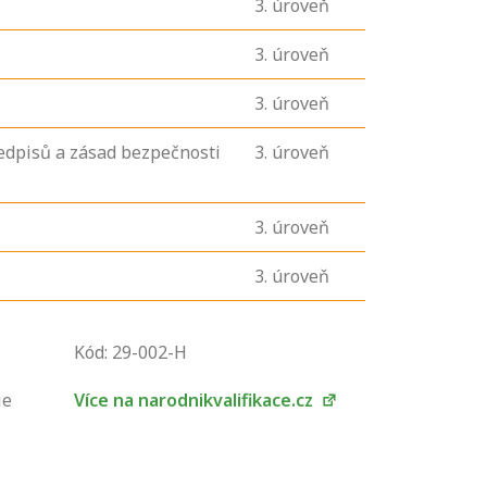
3
. úroveň
3
. úroveň
3
. úroveň
edpisů a zásad bezpečnosti
3
. úroveň
3
. úroveň
3
. úroveň
U řady živností je
podmínkou k
Kód: 29-002-H
jejímu získání
určitá kvalifikace.
ie
Více na narodnikvalifikace.cz
Pro které toto
platí a kde si
znalosti a