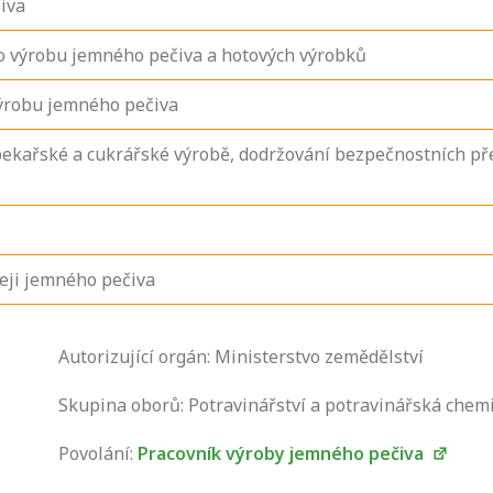
iva
ro výrobu jemného pečiva a hotových výrobků
výrobu jemného pečiva
 pekařské a cukrářské výrobě, dodržování bezpečnostních př
deji jemného pečiva
Zjistěte, jak se
Autorizující orgán: Ministerstvo zemědělství
přihlásit ke
zkoušce a kde
Skupina oborů: Potravinářství a potravinářská chem
získáte informace
Povolání:
Pracovník výroby jemného pečiva
o tom, kdo vás
vyzkouší.