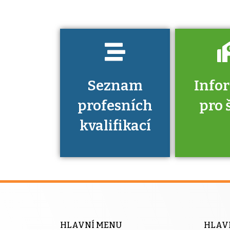
prokázat?
Seznam
Info
profesních
pro 
kvalifikací
Víte, že 
máte v
Národní 
kvalifik
HLAVNÍ MENU
HLAV