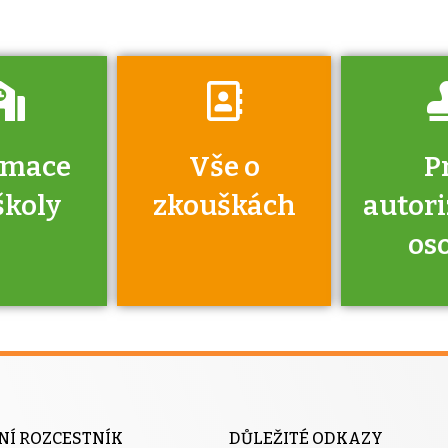
rmace
Vše o
P
školy
zkouškách
autor
os
jako škola
 rámci
Kdo 
soustavy
autori
ací jisté
osoba 
NÍ ROZCESTNÍK
DŮLEŽITÉ ODKAZY