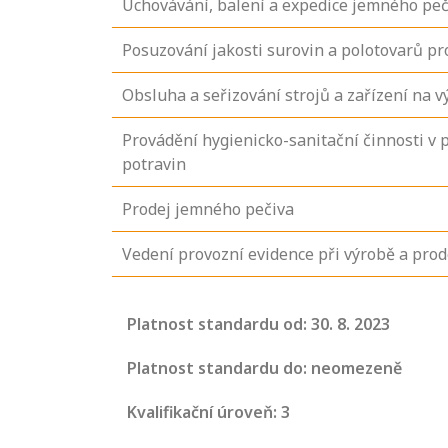
Uchovávání, balení a expedice jemného peč
Posuzování jakosti surovin a polotovarů p
Obsluha a seřizování strojů a zařízení na 
Provádění hygienicko-sanitační činnosti v
potravin
Prodej jemného pečiva
Vedení provozní evidence při výrobě a pro
Projděte si
seznam
Platnost standardu od: 30. 8. 2023
profesních
kvalifikací. Víte,
Platnost standardu do: neomezeně
jaké dovednosti
Kvalifikační úroveň: 3
musíte pro danou
kvalifikaci