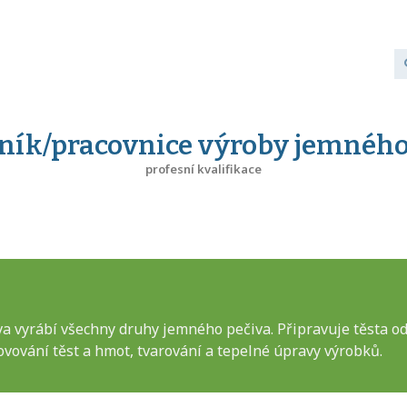
ník/pracovnice výroby jemného
profesní kvalifikace
 vyrábí všechny druhy jemného pečiva. Připravuje těsta od 
tovování těst a hmot, tvarování a tepelné úpravy výrobků.