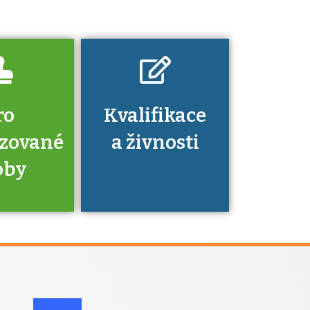
dovednosti
nechat ověřit?
ro
Kvalifikace
izované
a živnosti
oby
je to
zovaná
a jaké