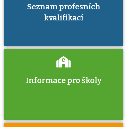
Seznam profesních
kvalifikací
Informace pro školy
Zjistěte, jak se přihlásit ke zkoušce a kde
získáte informace o tom, kdo vás vyzkouší.