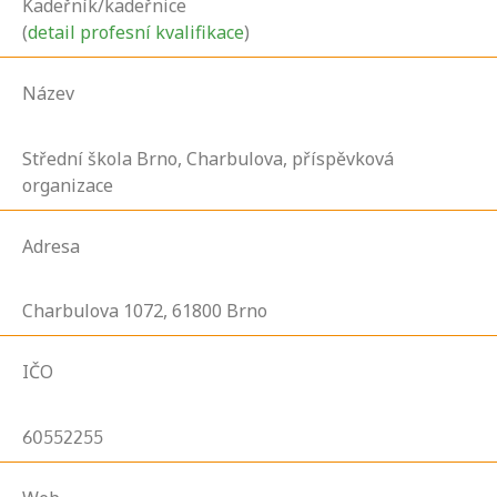
Kadeřník/kadeřnice
(
detail profesní kvalifikace
)
Název
Střední škola Brno, Charbulova, příspěvková
organizace
Adresa
Charbulova
1072,
61800
Brno
IČO
60552255