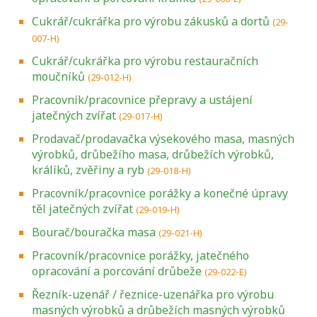
Cukrář/cukrářka pro výrobu zákusků a dortů
(29-
007-H)
Cukrář/cukrářka pro výrobu restauračních
moučníků
(29-012-H)
Pracovník/pracovnice přepravy a ustájení
jatečných zvířat
(29-017-H)
Prodavač/prodavačka výsekového masa, masných
výrobků, drůbežího masa, drůbežích výrobků,
králíků, zvěřiny a ryb
(29-018-H)
Pracovník/pracovnice porážky a konečné úpravy
těl jatečných zvířat
(29-019-H)
Bourač/bouračka masa
(29-021-H)
Pracovník/pracovnice porážky, jatečného
opracování a porcování drůbeže
(29-022-E)
Řezník-uzenář / řeznice-uzenářka pro výrobu
masných výrobků a drůbežích masných výrobků