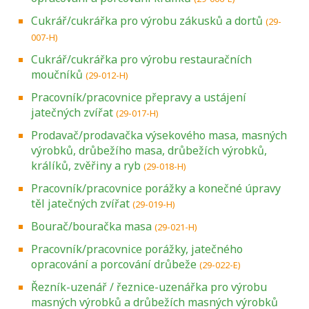
Cukrář/cukrářka pro výrobu zákusků a dortů
(29-
007-H)
Cukrář/cukrářka pro výrobu restauračních
moučníků
(29-012-H)
Pracovník/pracovnice přepravy a ustájení
jatečných zvířat
(29-017-H)
Prodavač/prodavačka výsekového masa, masných
výrobků, drůbežího masa, drůbežích výrobků,
králíků, zvěřiny a ryb
(29-018-H)
Pracovník/pracovnice porážky a konečné úpravy
těl jatečných zvířat
(29-019-H)
Bourač/bouračka masa
(29-021-H)
Pracovník/pracovnice porážky, jatečného
opracování a porcování drůbeže
(29-022-E)
Řezník-uzenář / řeznice-uzenářka pro výrobu
masných výrobků a drůbežích masných výrobků