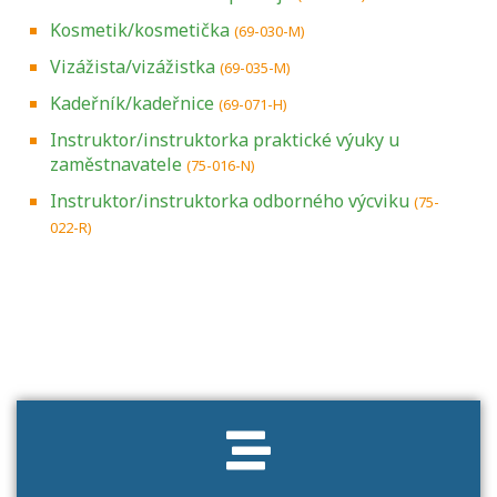
Kosmetik/kosmetička
(69-030-M)
Vizážista/vizážistka
(69-035-M)
Kadeřník/kadeřnice
(69-071-H)
Instruktor/instruktorka praktické výuky u
zaměstnavatele
(75-016-N)
Instruktor/instruktorka odborného výcviku
(75-
022-R)
Projděte si seznam profesních kvalifikací.
Víte, jaké dovednosti musíte pro danou
kvalifikaci prokázat?