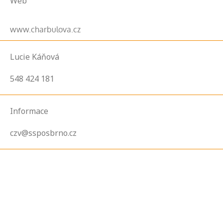
Web
www.charbulova.cz
Lucie Káňová
548 424 181
Informace
czv@ssposbrno.cz