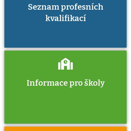
Seznam profesních
kvalifikací
Informace pro školy
Zjistěte, jak se přihlásit ke zkoušce a kde
získáte informace o tom, kdo vás vyzkouší.