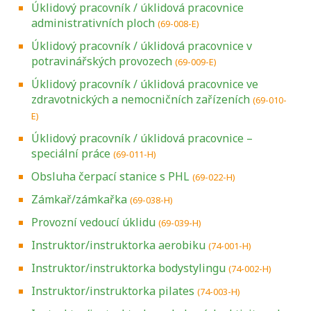
Úklidový pracovník / úklidová pracovnice
administrativních ploch
(69-008-E)
Úklidový pracovník / úklidová pracovnice v
potravinářských provozech
(69-009-E)
Úklidový pracovník / úklidová pracovnice ve
zdravotnických a nemocničních zařízeních
(69-010-
E)
Úklidový pracovník / úklidová pracovnice –
speciální práce
(69-011-H)
Obsluha čerpací stanice s PHL
(69-022-H)
Zámkař/zámkařka
(69-038-H)
Provozní vedoucí úklidu
(69-039-H)
Instruktor/instruktorka aerobiku
(74-001-H)
Instruktor/instruktorka bodystylingu
(74-002-H)
Instruktor/instruktorka pilates
(74-003-H)