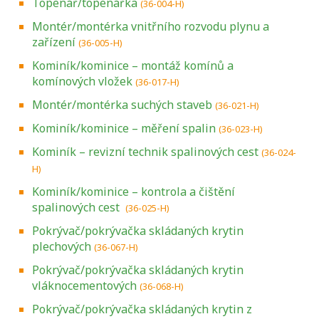
Topenář/topenářka
(36-004-H)
Montér/montérka vnitřního rozvodu plynu a
zařízení
(36-005-H)
Kominík/kominice – montáž komínů a
komínových vložek
(36-017-H)
Montér/montérka suchých staveb
(36-021-H)
Kominík/kominice – měření spalin
(36-023-H)
Kominík – revizní technik spalinových cest
(36-024-
H)
Kominík/kominice – kontrola a čištění
spalinových cest
(36-025-H)
Pokrývač/pokrývačka skládaných krytin
plechových
(36-067-H)
Pokrývač/pokrývačka skládaných krytin
vláknocementových
(36-068-H)
Pokrývač/pokrývačka skládaných krytin z