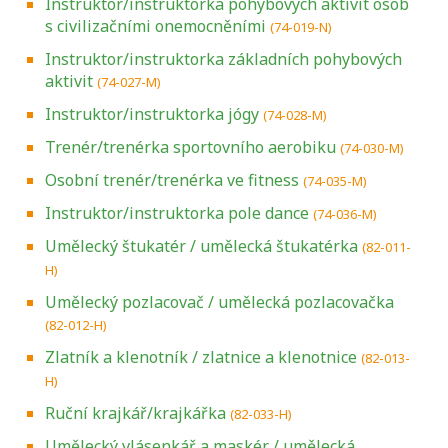
Instruktor/instruktorka pohybových aktivit osob
s civilizačními onemocněními
(74-019-N)
Instruktor/instruktorka základních pohybových
aktivit
(74-027-M)
Instruktor/instruktorka jógy
(74-028-M)
Trenér/trenérka sportovního aerobiku
(74-030-M)
Osobní trenér/trenérka ve fitness
(74-035-M)
Instruktor/instruktorka pole dance
(74-036-M)
Umělecký štukatér / umělecká štukatérka
(82-011-
H)
Umělecký pozlacovač / umělecká pozlacovačka
(82-012-H)
Zlatník a klenotník / zlatnice a klenotnice
(82-013-
H)
Ruční krajkář/krajkářka
(82-033-H)
Umělecký vlásenkář a maskér / umělecká