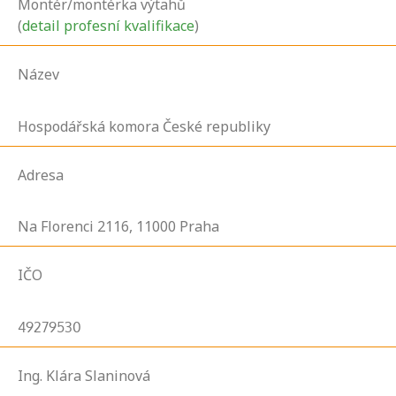
Montér/montérka výtahů
(
detail profesní kvalifikace
)
Název
Hospodářská komora České republiky
Adresa
Na Florenci
2116,
11000
Praha
IČO
49279530
Ing. Klára Slaninová