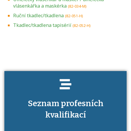
vlásenkářka a maskérka
(82-034-M)
Ruční tkadlec/tkadlena
(82-051-H)
Tkadlec/tkadlena tapisérií
(82-052-H)
Projděte si seznam profesních kvalifikací.
Víte, jaké dovednosti musíte pro danou
kvalifikaci prokázat?
Seznam profesních
kvalifikací