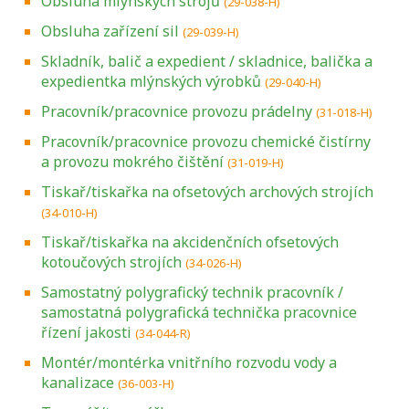
Obsluha mlýnských strojů
(29-038-H)
Obsluha zařízení sil
(29-039-H)
Skladník, balič a expedient / skladnice, balička a
expedientka mlýnských výrobků
(29-040-H)
Pracovník/pracovnice provozu prádelny
(31-018-H)
Pracovník/pracovnice provozu chemické čistírny
a provozu mokrého čištění
(31-019-H)
Tiskař/tiskařka na ofsetových archových strojích
(34-010-H)
Tiskař/tiskařka na akcidenčních ofsetových
kotoučových strojích
(34-026-H)
Samostatný polygrafický technik pracovník /
samostatná polygrafická technička pracovnice
řízení jakosti
(34-044-R)
Montér/montérka vnitřního rozvodu vody a
kanalizace
(36-003-H)