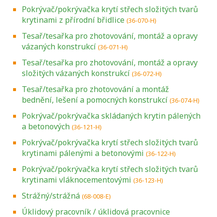
Pokrývač/pokrývačka krytí střech složitých tvarů
krytinami z přírodní břidlice
(36-070-H)
Tesař/tesařka pro zhotovování, montáž a opravy
vázaných konstrukcí
(36-071-H)
Tesař/tesařka pro zhotovování, montáž a opravy
složitých vázaných konstrukcí
(36-072-H)
Tesař/tesařka pro zhotovování a montáž
bednění, lešení a pomocných konstrukcí
(36-074-H)
Pokrývač/pokrývačka skládaných krytin pálených
a betonových
(36-121-H)
Pokrývač/pokrývačka krytí střech složitých tvarů
krytinami pálenými a betonovými
(36-122-H)
Pokrývač/pokrývačka krytí střech složitých tvarů
krytinami vláknocementovými
(36-123-H)
Strážný/strážná
(68-008-E)
Úklidový pracovník / úklidová pracovnice