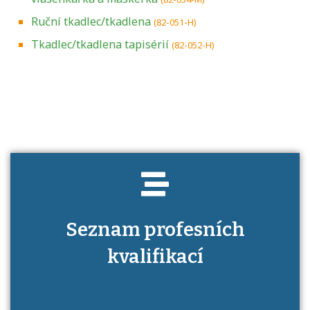
Ruční tkadlec/tkadlena
(82-051-H)
Tkadlec/tkadlena tapisérií
(82-052-H)
Projděte si seznam profesních kvalifikací.
Víte, jaké dovednosti musíte pro danou
kvalifikaci prokázat?
Seznam profesních
kvalifikací