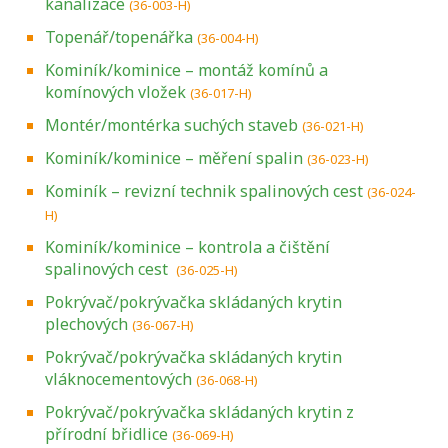
kanalizace
(36-003-H)
Topenář/topenářka
(36-004-H)
Kominík/kominice – montáž komínů a
komínových vložek
(36-017-H)
Montér/montérka suchých staveb
(36-021-H)
Kominík/kominice – měření spalin
(36-023-H)
Kominík – revizní technik spalinových cest
(36-024-
H)
Kominík/kominice – kontrola a čištění
spalinových cest
(36-025-H)
Pokrývač/pokrývačka skládaných krytin
plechových
(36-067-H)
Pokrývač/pokrývačka skládaných krytin
vláknocementových
(36-068-H)
Pokrývač/pokrývačka skládaných krytin z
přírodní břidlice
(36-069-H)