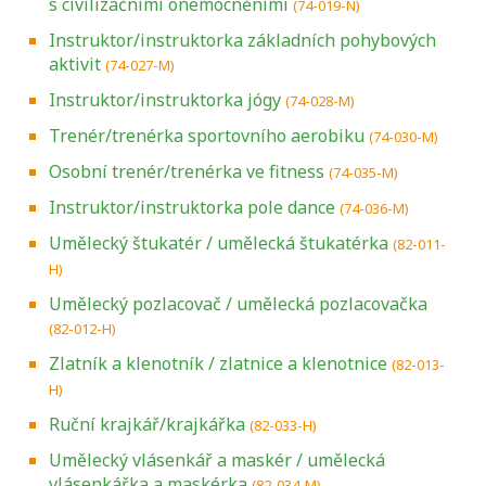
s civilizačními onemocněními
(74-019-N)
Instruktor/instruktorka základních pohybových
aktivit
(74-027-M)
Instruktor/instruktorka jógy
(74-028-M)
Trenér/trenérka sportovního aerobiku
(74-030-M)
Osobní trenér/trenérka ve fitness
(74-035-M)
Instruktor/instruktorka pole dance
(74-036-M)
Umělecký štukatér / umělecká štukatérka
(82-011-
H)
Umělecký pozlacovač / umělecká pozlacovačka
(82-012-H)
Zlatník a klenotník / zlatnice a klenotnice
(82-013-
H)
Ruční krajkář/krajkářka
(82-033-H)
Umělecký vlásenkář a maskér / umělecká
vlásenkářka a maskérka
(82-034-M)