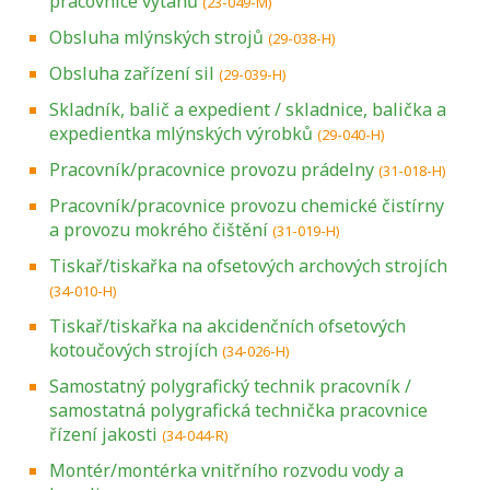
pracovnice výtahů
(23-049-M)
Obsluha mlýnských strojů
(29-038-H)
Obsluha zařízení sil
(29-039-H)
Skladník, balič a expedient / skladnice, balička a
expedientka mlýnských výrobků
(29-040-H)
Pracovník/pracovnice provozu prádelny
(31-018-H)
Pracovník/pracovnice provozu chemické čistírny
a provozu mokrého čištění
(31-019-H)
Tiskař/tiskařka na ofsetových archových strojích
(34-010-H)
Tiskař/tiskařka na akcidenčních ofsetových
kotoučových strojích
(34-026-H)
Samostatný polygrafický technik pracovník /
samostatná polygrafická technička pracovnice
řízení jakosti
(34-044-R)
Montér/montérka vnitřního rozvodu vody a