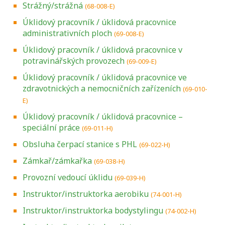
Strážný/strážná
(68-008-E)
Úklidový pracovník / úklidová pracovnice
administrativních ploch
(69-008-E)
Úklidový pracovník / úklidová pracovnice v
potravinářských provozech
(69-009-E)
Úklidový pracovník / úklidová pracovnice ve
zdravotnických a nemocničních zařízeních
(69-010-
E)
Úklidový pracovník / úklidová pracovnice –
speciální práce
(69-011-H)
Obsluha čerpací stanice s PHL
(69-022-H)
Zámkař/zámkařka
(69-038-H)
Provozní vedoucí úklidu
(69-039-H)
Instruktor/instruktorka aerobiku
(74-001-H)
Instruktor/instruktorka bodystylingu
(74-002-H)