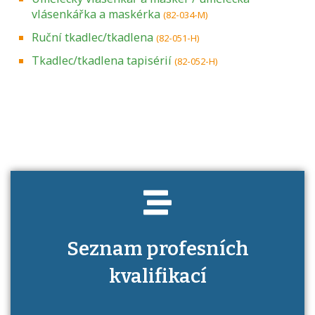
vlásenkářka a maskérka
(82-034-M)
Ruční tkadlec/tkadlena
(82-051-H)
Tkadlec/tkadlena tapisérií
(82-052-H)
Projděte si seznam profesních kvalifikací.
Víte, jaké dovednosti musíte pro danou
kvalifikaci prokázat?
Seznam profesních
kvalifikací