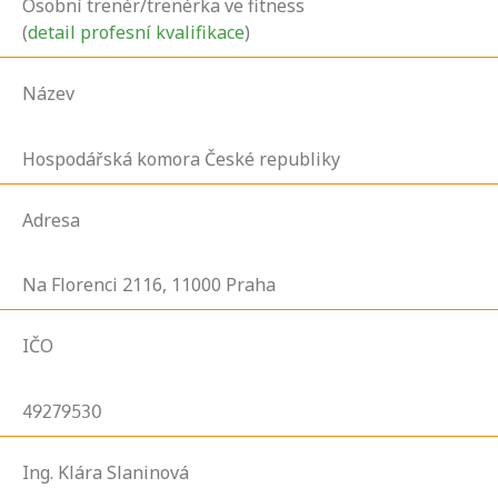
Osobní trenér/trenérka ve fitness
(
detail profesní kvalifikace
)
Název
Hospodářská komora České republiky
Adresa
Na Florenci
2116,
11000
Praha
IČO
49279530
Ing. Klára Slaninová