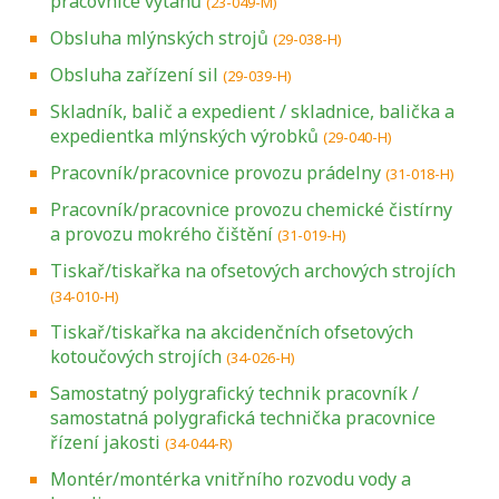
pracovnice výtahů
(23-049-M)
Obsluha mlýnských strojů
(29-038-H)
Obsluha zařízení sil
(29-039-H)
Skladník, balič a expedient / skladnice, balička a
expedientka mlýnských výrobků
(29-040-H)
Pracovník/pracovnice provozu prádelny
(31-018-H)
Pracovník/pracovnice provozu chemické čistírny
a provozu mokrého čištění
(31-019-H)
Tiskař/tiskařka na ofsetových archových strojích
(34-010-H)
Tiskař/tiskařka na akcidenčních ofsetových
kotoučových strojích
(34-026-H)
Samostatný polygrafický technik pracovník /
samostatná polygrafická technička pracovnice
řízení jakosti
(34-044-R)
Montér/montérka vnitřního rozvodu vody a