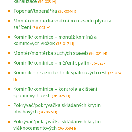
kanalizace
(36-003-H)
Topenář/topenářka
(36-004-H)
Montér/montérka vnitřního rozvodu plynu a
zařízení
(36-005-H)
Kominík/kominice – montáž komínů a
komínových vložek
(36-017-H)
Montér/montérka suchých staveb
(36-021-H)
Kominík/kominice – měření spalin
(36-023-H)
Kominík – revizní technik spalinových cest
(36-024-
H)
Kominík/kominice – kontrola a čištění
spalinových cest
(36-025-H)
Pokrývač/pokrývačka skládaných krytin
plechových
(36-067-H)
Pokrývač/pokrývačka skládaných krytin
vláknocementových
(36-068-H)