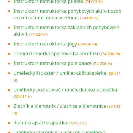
Instruktor/instruktorka pilates
(74-003-H)
Instruktor/instruktorka pohybových aktivit osob
s civilizačními onemocněními
(74-019-N)
Instruktor/instruktorka základních pohybových
aktivit
(74-027-M)
Instruktor/instruktorka jógy
(74-028-M)
Trenér/trenérka sportovního aerobiku
(74-030-M)
Instruktor/instruktorka pole dance
(74-036-M)
Umělecký štukatér / umělecká štukatérka
(82-011-
H)
Umělecký pozlacovač / umělecká pozlacovačka
(82-012-H)
Zlatník a klenotník / zlatnice a klenotnice
(82-013-
H)
Ruční krajkář/krajkářka
(82-033-H)
Umělecký vlásenkář a maskér / umělecká