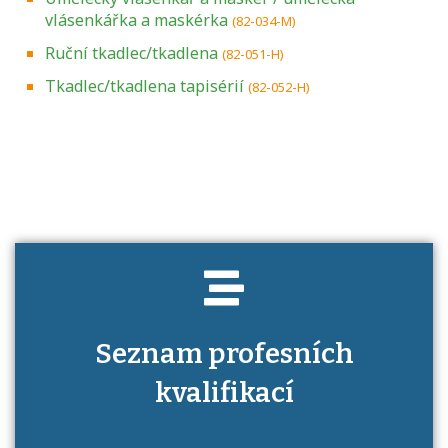
vlásenkářka a maskérka
(82-034-M)
Ruční tkadlec/tkadlena
(82-051-H)
Tkadlec/tkadlena tapisérií
(82-052-H)
Projděte si seznam profesních kvalifikací.
Víte, jaké dovednosti musíte pro danou
kvalifikaci prokázat?
Seznam profesních
kvalifikací