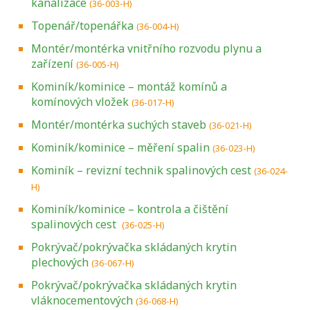
kanalizace
(36-003-H)
Topenář/topenářka
(36-004-H)
Montér/montérka vnitřního rozvodu plynu a
zařízení
(36-005-H)
Kominík/kominice – montáž komínů a
komínových vložek
(36-017-H)
Montér/montérka suchých staveb
(36-021-H)
Kominík/kominice – měření spalin
(36-023-H)
Kominík – revizní technik spalinových cest
(36-024-
H)
Kominík/kominice – kontrola a čištění
spalinových cest
(36-025-H)
Pokrývač/pokrývačka skládaných krytin
plechových
(36-067-H)
Pokrývač/pokrývačka skládaných krytin
vláknocementových
(36-068-H)