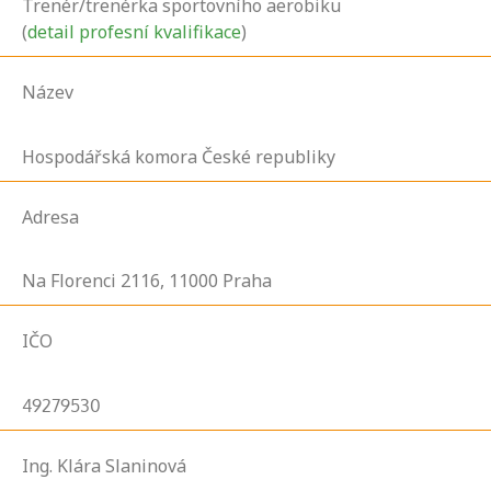
Trenér/trenérka sportovního aerobiku
(
detail profesní kvalifikace
)
Název
Hospodářská komora České republiky
Adresa
Na Florenci
2116,
11000
Praha
IČO
49279530
Ing. Klára Slaninová