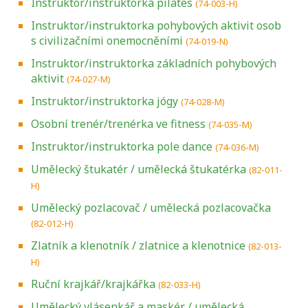
Instruktor/instruktorka pilates
(74-003-H)
Instruktor/instruktorka pohybových aktivit osob
s civilizačními onemocněními
(74-019-N)
Instruktor/instruktorka základních pohybových
aktivit
(74-027-M)
Instruktor/instruktorka jógy
(74-028-M)
Osobní trenér/trenérka ve fitness
(74-035-M)
Instruktor/instruktorka pole dance
(74-036-M)
Umělecký štukatér / umělecká štukatérka
(82-011-
H)
Umělecký pozlacovač / umělecká pozlacovačka
(82-012-H)
Zlatník a klenotník / zlatnice a klenotnice
(82-013-
H)
Ruční krajkář/krajkářka
(82-033-H)
Umělecký vlásenkář a maskér / umělecká