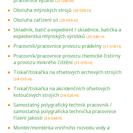
pracovnice výtahů
(23-049-M)
Obsluha mlýnských strojů
(29-038-H)
Obsluha zařízení sil
(29-039-H)
Skladník, balič a expedient / skladnice, balička a
expedientka mlýnských výrobků
(29-040-H)
Pracovník/pracovnice provozu prádelny
(31-018-H)
Pracovník/pracovnice provozu chemické čistírny
a provozu mokrého čištění
(31-019-H)
Tiskař/tiskařka na ofsetových archových strojích
(34-010-H)
Tiskař/tiskařka na akcidenčních ofsetových
kotoučových strojích
(34-026-H)
Samostatný polygrafický technik pracovník /
samostatná polygrafická technička pracovnice
řízení jakosti
(34-044-R)
Montér/montérka vnitřního rozvodu vody a