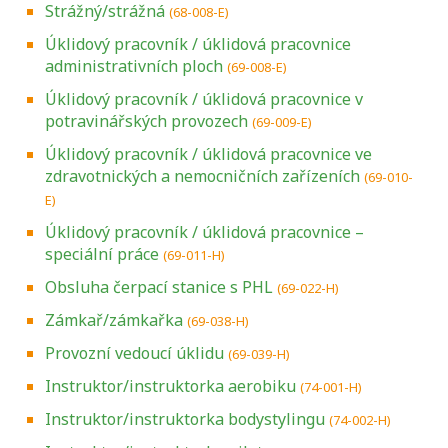
Strážný/strážná
(68-008-E)
Úklidový pracovník / úklidová pracovnice
administrativních ploch
(69-008-E)
Úklidový pracovník / úklidová pracovnice v
potravinářských provozech
(69-009-E)
Úklidový pracovník / úklidová pracovnice ve
zdravotnických a nemocničních zařízeních
(69-010-
E)
Úklidový pracovník / úklidová pracovnice –
speciální práce
(69-011-H)
Obsluha čerpací stanice s PHL
(69-022-H)
Zámkař/zámkařka
(69-038-H)
Provozní vedoucí úklidu
(69-039-H)
Instruktor/instruktorka aerobiku
(74-001-H)
Instruktor/instruktorka bodystylingu
(74-002-H)