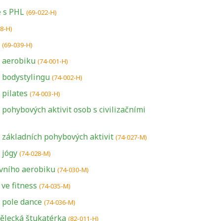
e s PHL
(69-022-H)
38-H)
(69-039-H)
a aerobiku
(74-001-H)
 bodystylingu
(74-002-H)
 pilates
(74-003-H)
 pohybových aktivit osob s civilizačními
 základních pohybových aktivit
(74-027-M)
 jógy
(74-028-M)
vního aerobiku
(74-030-M)
ve fitness
(74-035-M)
 pole dance
(74-036-M)
ělecká štukatérka
(82-011-H)