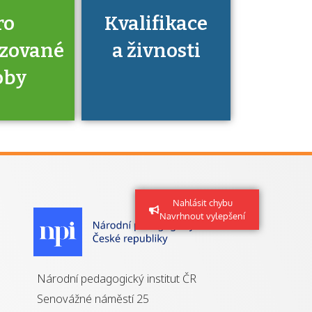
ro
Kvalifikace
izované
a živnosti
oby
je to
zovaná
Nahlásit chybu
a jaké
Navrhnout vylepšení
á získání
izace?
Národní pedagogický institut ČR
Senovážné náměstí 25