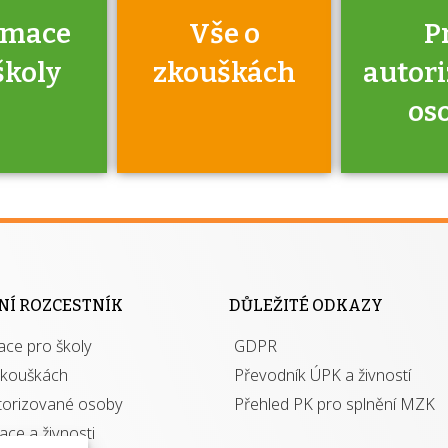
rmace
Vše o
P
školy
zkouškách
autor
os
jako škola
 rámci
Kdo 
soustavy
autori
ací jisté
osoba 
NÍ ROZCESTNÍK
DŮLEŽITÉ ODKAZY
y při
výhody m
ace pro školy
ávání
GDPR
autor
izací?
zkouškách
Převodník ÚPK a živností
torizované osoby
Přehled PK pro splnění MZK
kace a živnosti