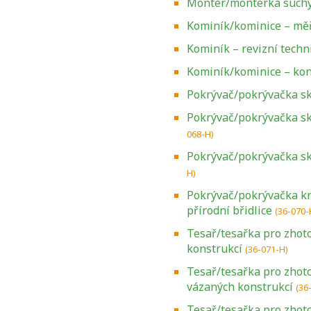
Montér/montérka suchý
Kominík/kominice – měř
Kominík – revizní techn
Kominík/kominice – kont
Pokrývač/pokrývačka sk
Pokrývač/pokrývačka s
068-H)
Pokrývač/pokrývačka skl
H)
Pokrývač/pokrývačka kry
přírodní břidlice
(36-070-
Tesař/tesařka pro zhot
konstrukcí
(36-071-H)
Tesař/tesařka pro zhoto
vázaných konstrukcí
(36
Tesař/tesařka pro zhot