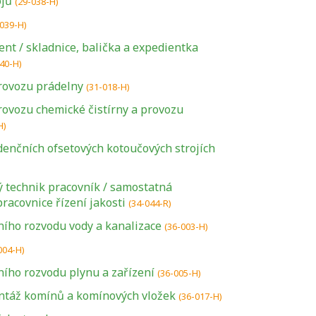
ojů
(29-038-H)
-039-H)
ent / skladnice, balička a expedientka
40-H)
rovozu prádelny
(31-018-H)
rovozu chemické čistírny a provozu
H)
denčních ofsetových kotoučových strojích
ý technik pracovník / samostatná
racovnice řízení jakosti
(34-044-R)
ího rozvodu vody a kanalizace
(36-003-H)
004-H)
ího rozvodu plynu a zařízení
(36-005-H)
ntáž komínů a komínových vložek
(36-017-H)