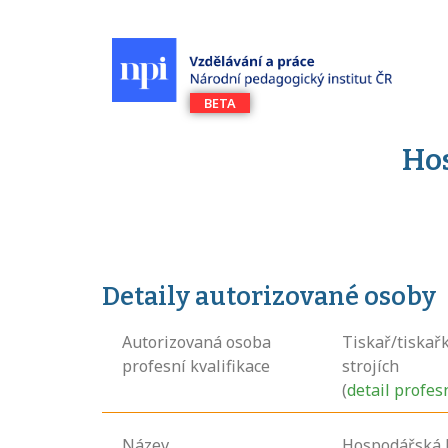
Ho
Detaily autorizované osoby
Autorizovaná osoba
Tiskař/tiskař
profesní kvalifikace
strojích
(
detail profes
Název
Hospodářská 