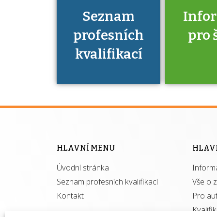
Seznam
Info
profesních
pro 
kvalifikací
Víte, že 
máte v
Národní 
kvalifik
HLAVNÍ MENU
HLAV
výhod
Úvodní stránka
Inform
získ
autor
Seznam profesních kvalifikací
Vše o 
Kontakt
Pro au
Kvalifi