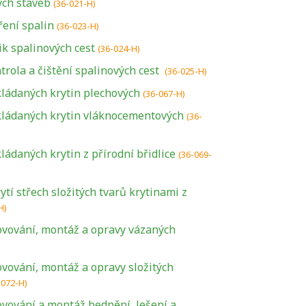
ch staveb
(36-021-H)
ení spalin
(36-023-H)
ik spalinových cest
(36-024-H)
rola a čištění spalinových cest
(36-025-H)
ládaných krytin plechových
(36-067-H)
kládaných krytin vláknocementových
(36-
ádaných krytin z přírodní břidlice
(36-069-
tí střech složitých tvarů krytinami z
H)
ovování, montáž a opravy vázaných
vování, montáž a opravy složitých
-072-H)
ovování a montáž bednění, lešení a