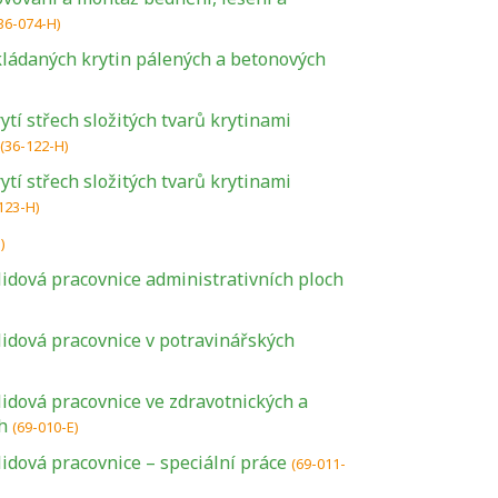
36-074-H)
ládaných krytin pálených a betonových
tí střech složitých tvarů krytinami
(36-122-H)
tí střech složitých tvarů krytinami
123-H)
)
lidová pracovnice administrativních ploch
lidová pracovnice v potravinářských
lidová pracovnice ve zdravotnických a
h
(69-010-E)
lidová pracovnice – speciální práce
(69-011-