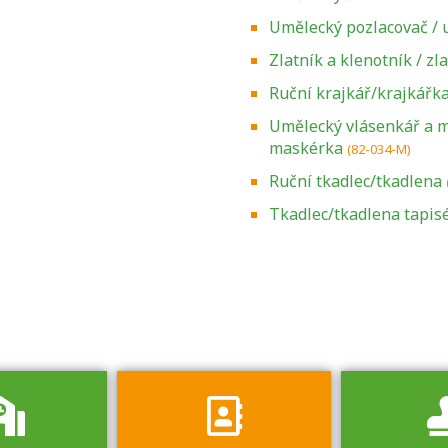
Umělecký pozlacovač / 
Zlatník a klenotník / zl
Ruční krajkář/krajkářk
Umělecký vlásenkář a m
maskérka
(82-034-M)
Ruční tkadlec/tkadlena
Zjistěte, jak se
přihlásit ke
Tkadlec/tkadlena tapisé
zkoušce a kde
získáte informace
o tom, kdo vás
vyzkouší.