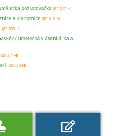
umělecká pozlacovačka
(82-012-H)
atnice a klenotnice
(82-013-H)
a
(82-033-H)
askér / umělecká vlásenkářka a
U řady živností je
podmínkou k
(82-051-H)
jejímu získání
rií
(82-052-H)
určitá kvalifikace.
Pro které toto
platí a kde si
znalosti a
dovednosti
nechat ověřit?