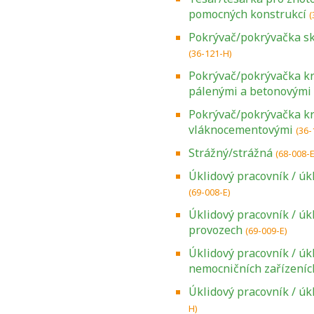
pomocných konstrukcí
(
Pokrývač/pokrývačka sk
(36-121-H)
Pokrývač/pokrývačka kry
pálenými a betonovými
Pokrývač/pokrývačka kry
vláknocementovými
(36-
Strážný/strážná
(68-008-E
Úklidový pracovník / úk
(69-008-E)
Úklidový pracovník / úk
provozech
(69-009-E)
Úklidový pracovník / úk
nemocničních zařízeníc
Úklidový pracovník / úk
H)