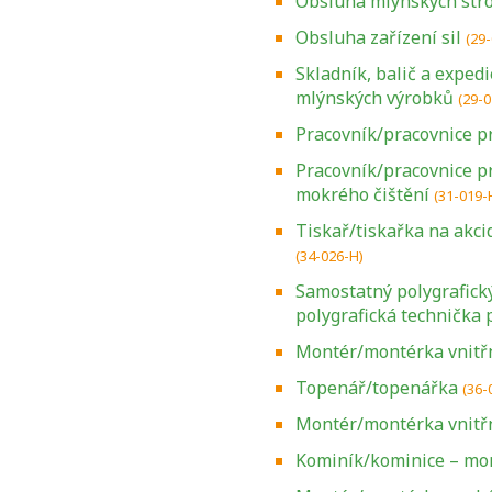
Obsluha mlýnských str
Obsluha zařízení sil
(29
Skladník, balič a expedi
mlýnských výrobků
(29-0
Pracovník/pracovnice p
Pracovník/pracovnice p
mokrého čištění
(31-019-
Tiskař/tiskařka na akci
(34-026-H)
Samostatný polygrafick
polygrafická technička p
Montér/montérka vnitřn
Topenář/topenářka
(36-
Montér/montérka vnitřn
Kominík/kominice – mo