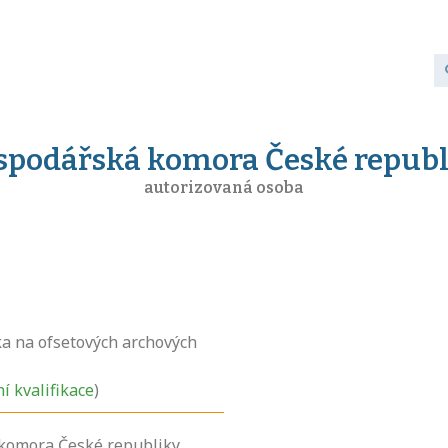
spodářská komora České republ
autorizovaná osoba
ka na ofsetových archových
ní kvalifikace
)
komora České republiky