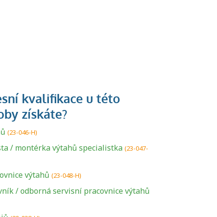
hů
(23-046-H)
ta / montérka výtahů specialistka
(23-047-
covnice výtahů
(23-048-H)
ník / odborná servisní pracovnice výtahů