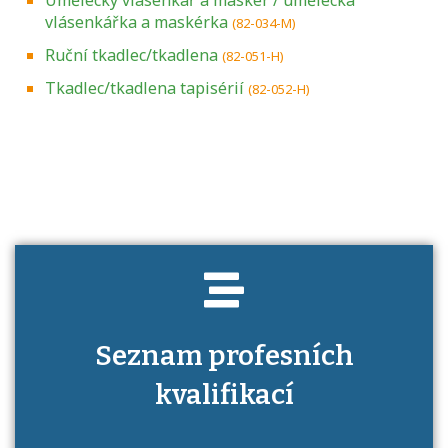
vlásenkářka a maskérka
(82-034-M)
Ruční tkadlec/tkadlena
(82-051-H)
Tkadlec/tkadlena tapisérií
(82-052-H)
Projděte si seznam profesních kvalifikací.
Víte, jaké dovednosti musíte pro danou
kvalifikaci prokázat?
Seznam profesních
kvalifikací