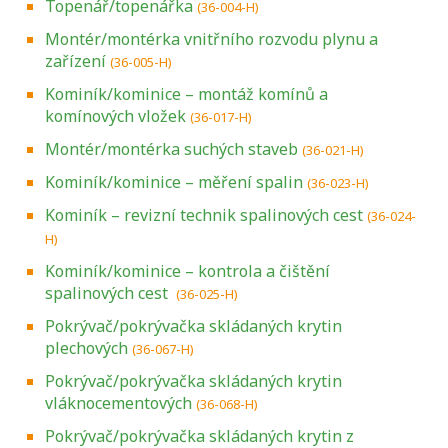
Topenář/topenářka
(36-004-H)
Montér/montérka vnitřního rozvodu plynu a
zařízení
(36-005-H)
Kominík/kominice – montáž komínů a
komínových vložek
(36-017-H)
Montér/montérka suchých staveb
(36-021-H)
Kominík/kominice – měření spalin
(36-023-H)
Kominík – revizní technik spalinových cest
(36-024-
H)
Kominík/kominice – kontrola a čištění
spalinových cest
(36-025-H)
Pokrývač/pokrývačka skládaných krytin
plechových
(36-067-H)
Pokrývač/pokrývačka skládaných krytin
vláknocementových
(36-068-H)
Pokrývač/pokrývačka skládaných krytin z