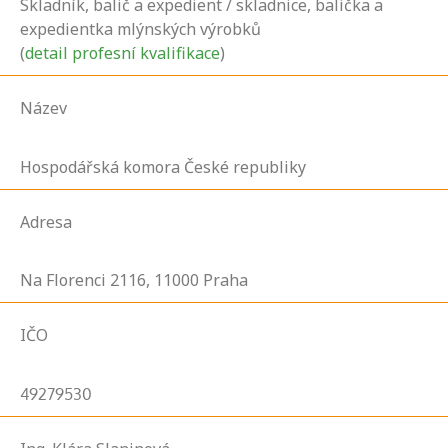
Skladník, balič a expedient / skladnice, balička a
expedientka mlýnských výrobků
(
detail profesní kvalifikace
)
Název
Hospodářská komora České republiky
Adresa
Na Florenci
2116,
11000
Praha
IČO
49279530