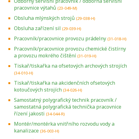
Odborný servisní pracovník / odborná servisní
pracovnice výtahů
(23-049-M)
Obsluha mlýnských strojů
(29-038-H)
Obsluha zařízení sil
(29-039-H)
Pracovník/pracovnice provozu prádelny
(31-018-H)
Pracovník/pracovnice provozu chemické čistírny
a provozu mokrého čištění
(31-019-H)
Tiskař/tiskařka na ofsetových archových strojích
(34-010-H)
Tiskař/tiskařka na akcidenčních ofsetových
kotoučových strojích
(34-026-H)
Samostatný polygrafický technik pracovník /
samostatná polygrafická technička pracovnice
řízení jakosti
(34-044-R)
Montér/montérka vnitřního rozvodu vody a
kanalizace
(36-003-H)