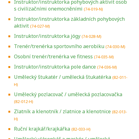
Instruktor/instruktorka pohybových aktivit osob
s civilizačními onemocněními
(74-019-N)
Instruktor/instruktorka základních pohybových
aktivit
(74-027-M)
Instruktor/instruktorka jógy
(74-028-M)
Trenér/trenérka sportovního aerobiku
(74-030-M)
Osobní trenér/trenérka ve fitness
(74-035-M)
Instruktor/instruktorka pole dance
(74-036-M)
Umělecký štukatér / umělecká štukatérka
(82-011-
H)
Umělecký pozlacovač / umělecká pozlacovačka
(82-012-H)
Zlatník a klenotník / zlatnice a klenotnice
(82-013-
H)
Ruční krajkář/krajkářka
(82-033-H)
Umělecký vlásenkář a maskér / umělecká