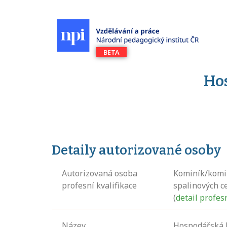
Ho
Detaily autorizované osoby
Autorizovaná osoba
Kominík/komin
profesní kvalifikace
spalinových c
(
detail profes
Název
Hospodářská 