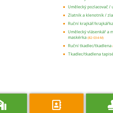
Umělecký pozlacovač / 
Zlatník a klenotník / zl
Ruční krajkář/krajkářk
Umělecký vlásenkář a m
maskérka
(82-034-M)
Ruční tkadlec/tkadlena
Zjistěte, jak se
přihlásit ke
Tkadlec/tkadlena tapisé
zkoušce a kde
získáte informace
o tom, kdo vás
vyzkouší.