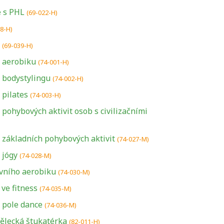
e s PHL
(69-022-H)
38-H)
(69-039-H)
a aerobiku
(74-001-H)
 bodystylingu
(74-002-H)
 pilates
(74-003-H)
 pohybových aktivit osob s civilizačními
 základních pohybových aktivit
(74-027-M)
 jógy
(74-028-M)
vního aerobiku
(74-030-M)
ve fitness
(74-035-M)
 pole dance
(74-036-M)
ělecká štukatérka
(82-011-H)