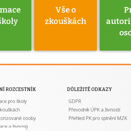
rmace
Vše o
P
školy
zkouškách
autor
os
jako škola
 rámci
Kdo 
soustavy
autori
ací jisté
osoba 
NÍ ROZCESTNÍK
DŮLEŽITÉ ODKAZY
y při
výhody m
ace pro školy
ávání
GDPR
autor
izací?
zkouškách
Převodník ÚPK a živností
torizované osoby
Přehled PK pro splnění MZK
kace a živnosti