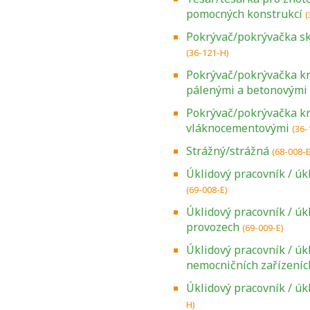
pomocných konstrukcí
(
Pokrývač/pokrývačka sk
(36-121-H)
Pokrývač/pokrývačka kry
pálenými a betonovými
Pokrývač/pokrývačka kry
vláknocementovými
(36-
Strážný/strážná
(68-008-E
Úklidový pracovník / úk
(69-008-E)
Úklidový pracovník / úk
provozech
(69-009-E)
Úklidový pracovník / úk
nemocničních zařízeníc
Úklidový pracovník / úk
H)