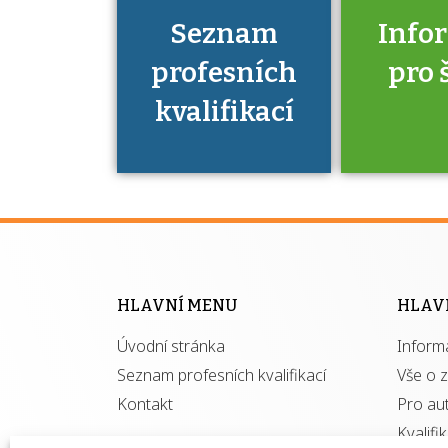
Seznam
Info
profesních
pro 
kvalifikací
Víte, že 
máte v
Národní 
kvalifik
HLAVNÍ MENU
HLAV
výhod
Úvodní stránka
Inform
získ
autor
Seznam profesních kvalifikací
Vše o 
Kontakt
Pro au
Kvalifi