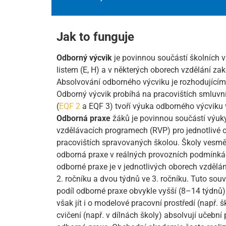
Jak to funguje
Odborný výcvik
je povinnou součástí školních 
listem (E, H) a v některých oborech vzdělání 
Absolvování odborného výcviku je rozhodujícím 
Odborný výcvik probíhá na pracovištích smluvní
(
EQF 2
a EQF 3) tvoří výuka odborného výcviku 
Odborná praxe
žáků je povinnou součástí výuky
vzdělávacích programech (RVP) pro jednotlivé o
pracovištích spravovaných školou. Školy vesměs 
odborná praxe v reálných provozních podmínkách
odborné praxe je v jednotlivých oborech vzdělán
2. ročníku a dvou týdnů ve 3. ročníku. Tuto souv
podíl odborné praxe obvykle vyšší (8–14 týdnů) a
však jít i o modelové pracovní prostředí (např. 
cvičení (např. v dílnách školy) absolvují učební