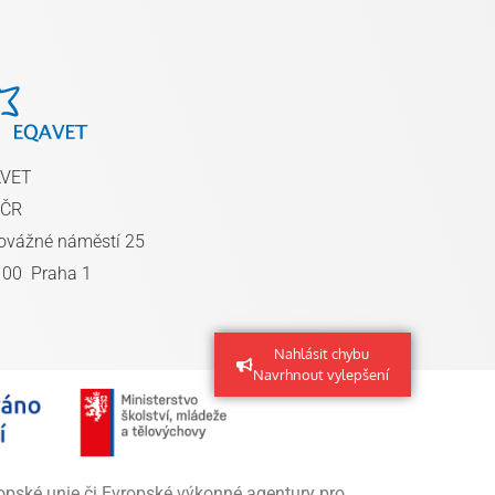
AVET
 ČR
ovážné náměstí 25
 00 Praha 1
Nahlásit chybu
Navrhnout vylepšení
ropské unie či Evropské výkonné agentury pro