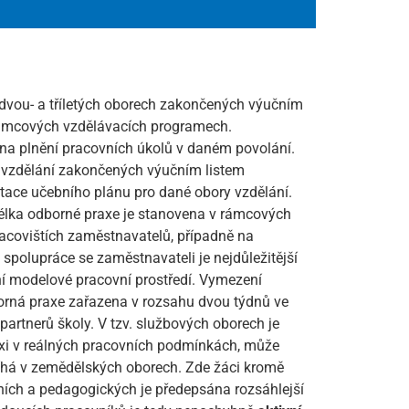
 dvou- a tříletých oborech zakončených výučním
 rámcových vzdělávacích programech.
 na plnění pracovních úkolů v daném povolání.
ů vzdělání zakončených výučním listem
tace učebního plánu pro dané obory vzdělání.
Délka odborné praxe je stanovena v rámcových
racovištích zaměstnavatelů, případně na
 spolupráce se zaměstnavateli je nejdůležitější
ní modelové pracovní prostředí. Vymezení
dborná praxe zařazena v rozsahu dvou týdnů ve
partnerů školy. V tzv. službových oborech je
praxi v reálných pracovních podmínkách, může
robíhá v zemědělských oborech. Zde žáci kromě
álních a pedagogických je předepsána rozsáhlejší