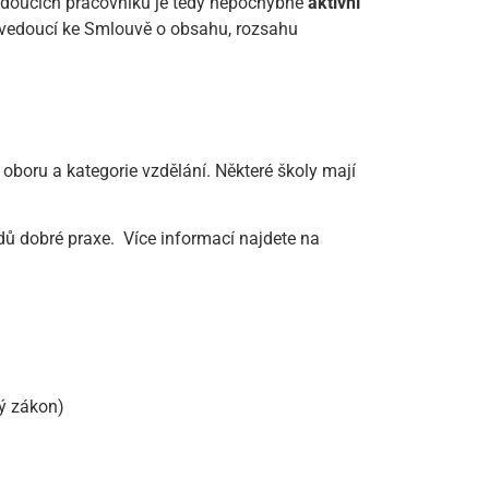
budoucích pracovníků je tedy nepochybně
aktivní
 vedoucí ke Smlouvě o obsahu, rozsahu
 oboru a kategorie vzdělání. Některé školy mají
dů dobré praxe. Více informací najdete na
ký zákon)