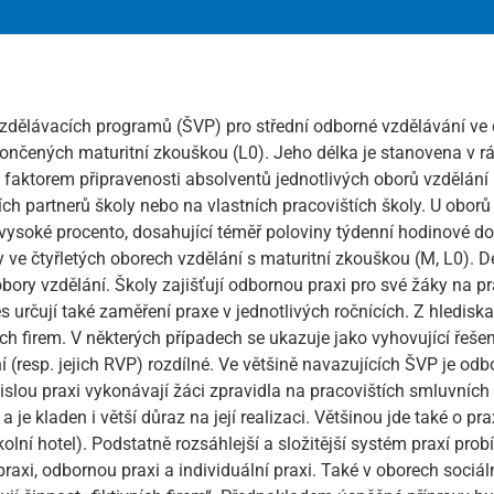
vzdělávacích programů (ŠVP) pro střední odborné vzdělávání ve
zakončených maturitní zkouškou (L0). Jeho délka je stanovena v
faktorem připravenosti absolventů jednotlivých oborů vzdělání
ch partnerů školy nebo na vlastních pracovištích školy. U obor
vysoké procento, dosahující téměř poloviny týdenní hodinové do
 ve čtyřletých oborech vzdělání s maturitní zkouškou (M, L0). 
bory vzdělání. Školy zajišťují odbornou praxi pro své žáky na p
určují také zaměření praxe v jednotlivých ročnících. Z hlediska
 firem. V některých případech se ukazuje jako vyhovující řeše
í (resp. jejich RVP) rozdílné. Ve většině navazujících ŠVP je o
islou praxi vykonávají žáci zpravidla na pracovištích smluvních 
 je kladen i větší důraz na její realizaci. Většinou jde také o 
školní hotel). Podstatně rozsáhlejší a složitější systém praxí p
 praxi, odbornou praxi a individuální praxi. Také v oborech soci