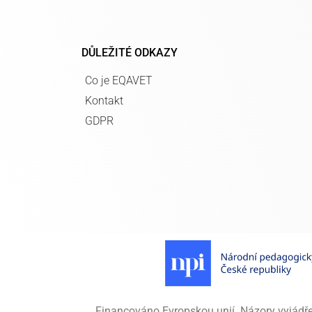
DŮLEŽITÉ ODKAZY
Co je EQAVET
Kontakt
GDPR
Financováno Evropskou unií. Názory vyjádřen