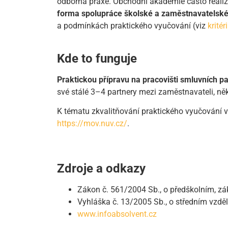
odborná praxe. Obchodní akademie často realizu
forma spolupráce školské a zaměstnavatelské
a podmínkách praktického vyučování (viz
krité
Kde to funguje
Praktickou přípravu na pracovišti smluvních pa
své stálé 3–4 partnery mezi zaměstnavateli, ně
K tématu zkvalitňování praktického vyučování v
https://mov.nuv.cz/
.
Zdroje a odkazy
Zákon č. 561/2004 Sb., o předškolním, zá
Vyhláška č. 13/2005 Sb., o středním vzděl
www.infoabsolvent.cz