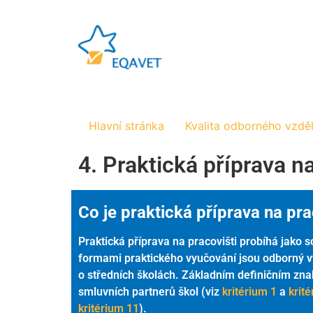
Hlavní stránka
Kvalita odborného vzdě
4. Praktická příprava na
Co je praktická příprava na pra
Praktická příprava na pracovišti probíhá jako
formami praktického vyučování jsou odborný v
o středních školách. Základním definičním znak
smluvních partnerů škol (viz
kritérium 1
a
krit
kritérium 11
).