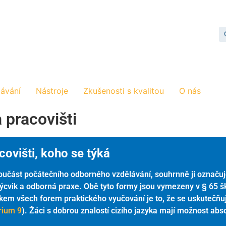
lávání
Nástroje
Zkušenosti s kvalitou
O nás
 pracovišti
covišti, koho se týká
 součást počátečního odborného vzdělávání, souhrnně ji označu
ýcvik a odborná praxe. Obě tyto formy jsou vymezeny v § 65 š
em všech forem praktického vyučování je to, že se uskutečňuje
érium 9
). Žáci s dobrou znalostí cizího jazyka mají možnost abso