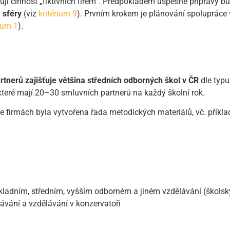
jí činnost „fiktivních firem“. Předpokladem úspěšné přípravy 
 sféry
(viz
kritérium 9
). Prvním krokem je plánování spolupráce
rium 1
).
rtnerů zajišťuje většina středních odborných škol v ČR
dle typu
které mají 20–30 smluvních partnerů na každý školní rok.
e firmách byla vytvořena řada metodických materiálů, vč. příkla
kladním, středním, vyšším odborném a jiném vzdělávání (škols
ávání a vzdělávání v konzervatoři