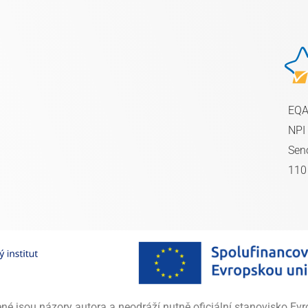
EQ
NPI
Sen
110
é jsou názory autora a neodráží nutně oficiální stanovisko Ev