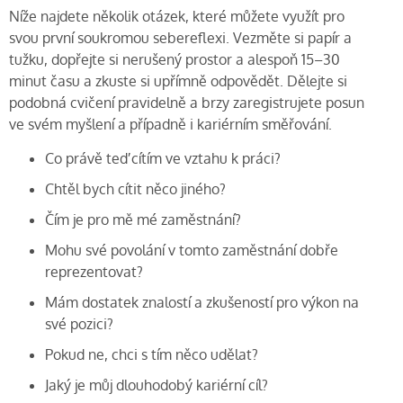
Níže najdete několik otázek, které můžete využít pro
svou první soukromou sebereflexi. Vezměte si papír a
tužku, dopřejte si nerušený prostor a alespoň 15–30
minut času a zkuste si upřímně odpovědět. Dělejte si
podobná cvičení pravidelně a brzy zaregistrujete posun
ve svém myšlení a případně i kariérním směřování.
Co právě teď cítím ve vztahu k práci?
Chtěl bych cítit něco jiného?
Čím je pro mě mé zaměstnání?
Mohu své povolání v tomto zaměstnání dobře
reprezentovat?
Mám dostatek znalostí a zkušeností pro výkon na
své pozici?
Pokud ne, chci s tím něco udělat?
Jaký je můj dlouhodobý kariérní cíl?