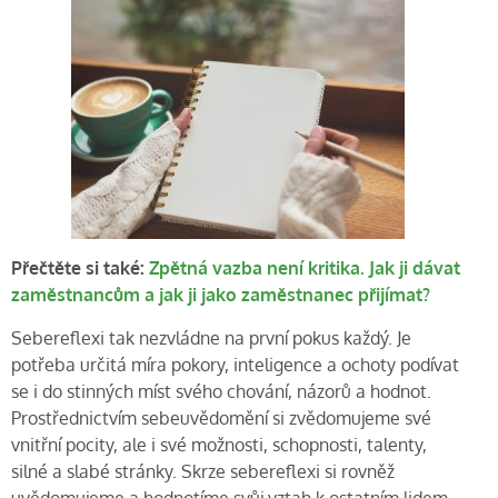
Přečtěte si také:
Zpětná vazba není kritika. Jak ji dávat
zaměstnancům a jak ji jako zaměstnanec přijímat?
Sebereflexi tak nezvládne na první pokus každý. Je
potřeba určitá míra pokory, inteligence a ochoty podívat
se i do stinných míst svého chování, názorů a hodnot.
Prostřednictvím sebeuvědomění si zvědomujeme své
vnitřní pocity, ale i své možnosti, schopnosti, talenty,
silné a slabé stránky. Skrze sebereflexi si rovněž
uvědomujeme a hodnotíme svůj vztah k ostatním lidem