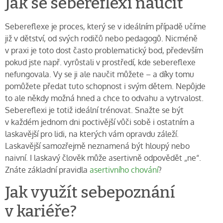
Jak se sebereflexi naučit
Sebereflexe je proces, který se v ideálním případě učíme
již v dětství, od svých rodičů nebo pedagogů. Nicméně
v praxi je toto dost často problematický bod, především
pokud jste např. vyrůstali v prostředí, kde sebereflexe
nefungovala. Vy se ji ale naučit můžete – a díky tomu
pomůžete předat tuto schopnost i svým dětem. Nepůjde
to ale někdy možná hned a chce to odvahu a vytrvalost.
Sebereflexi je totiž ideální trénovat. Snažte se být
v každém jednom dni poctivější vůči sobě i ostatním a
laskavější pro lidi, na kterých vám opravdu záleží.
Laskavější samozřejmě neznamená být hloupý nebo
naivní. I laskavý člověk může asertivně odpovědět „ne“.
Znáte základní pravidla
asertivního chování
?
Jak využít sebepoznání
v kariéře?