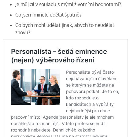
Je můj cíl v souladu s mými životními hodnotami?
Co jsem minule udělal špatně?
Co bych mohl udělat jinak, abych to neudělal
znovu?