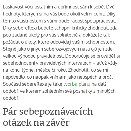
Laskavost vůči ostatním a upřímnost sám k sobě. Dvě
hodnoty, kterých si na vás bude okolí velmi cenit. Díky
těmto vlastnostem s vámi bude radost spolupracovat.
Díky sebereflexi budete schopni kriticky zhodnotit, zda
jsou zadané úkoly pro vás splnitelné a dokážete tak
požádat o úkoly, které odpovídají vašim schopnostem.
Stejně jako u jiných seberozvojových nástrojů je i zde
velkou výhodou pravidelnost. Doporučuje se provádět si
sebehodnocení v pravidelných intervalech – ať už vždy
na konci týdne, měsíce či roku. Zhodnotit, co se mi
nepovedlo, co naopak vnímám jako neúspěch a proč.
Součástí sebereflexe je také
tvorba plánu
na další
období, ve kterém zohledním své poznatky z minulých
období.
Pár sebepoznávacích
otázek na závěr