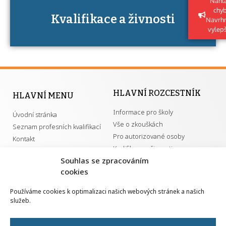
Nahlá
chy
Kvalifikace a živnosti
U řady živností je podmínkou k jejímu
Navrh
získání určitá kvalifikace.
vylep
HLAVNÍ ROZCESTNÍK
HLAVNÍ MENU
Informace pro školy
Úvodní stránka
Vše o zkouškách
Seznam profesních kvalifikací
Pro autorizované osoby
Kontakt
Kvalifikace a živnosti
Souhlas se zpracováním
cookies
DŮLEŽITÉ ODKAZY
Používáme cookies k optimalizaci našich webových stránek a našich
služeb.
GDPR
Převodník ÚPK a živností
Národní pedagogický institut ČR
Přehled PK pro splnění MZK