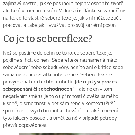
zajímavý nástroj, jak se posunout nejen v osobním životě,
ale také v tom profesním. V dnešním článku se zaměříme
na to, co to vlastně sebereflexe je, jak s ní můžete začít
pracovat a také jak ji využívat pro svůj kariérní posun.
Co je to sebereflexe?
Než se pustíme do definice toho, co sebereflexe je,
pojďme si říct, co není. Sebereflexe neznamená málo
sebevědomí nebo sebedůvěry, není to ani o kritice sebe
sama nebo nedostatku inteligence. Sebereflexe je
pravým opakem těchto atributů.
Jde o jakýsi proces
sebepoznání či sebehodnocení
– ale nejen v tom
negativním směru. Je to o upřímnosti člověka samého
k sobě, o schopnosti vidět sám sebe v kontextu širší
společnosti, svých hodnot a chování – a také o umění
tyto faktory posoudit a umět za ně v případě potřeby
převzít odpovědnost.