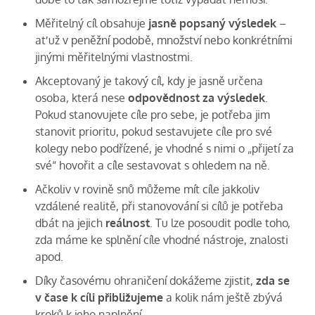
Měřitelný cíl obsahuje
jasně popsaný výsledek
–
ať už v peněžní podobě, množství nebo konkrétními
jinými měřitelnými vlastnostmi.
Akceptovaný je takový cíl, kdy je jasně určena
osoba, která nese
odpovědnost za výsledek
.
Pokud stanovujete cíle pro sebe, je potřeba jim
stanovit prioritu, pokud sestavujete cíle pro své
kolegy nebo podřízené, je vhodné s nimi o „přijetí za
své“ hovořit a cíle sestavovat s ohledem na ně.
Ačkoliv v rovině snů můžeme mít cíle jakkoliv
vzdálené realitě, při stanovování si cílů je potřeba
dbát na jejich
reálnost
. Tu lze posoudit podle toho,
zda máme ke splnění cíle vhodné nástroje, znalosti
apod.
Díky časovému ohraničení dokážeme zjistit,
zda se
v čase k cíli přibližujeme
a kolik nám ještě zbývá
kroků k jeho naplnění.