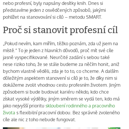
nebo profesní, byly napsány desítky knih. Dnes si
představíme jeden z osvědčených způsobů, jakými
pohlížet na stanovování si cílů – metodu SMART.
Proč si stanovit profesní cíl
„Pokud nevím, kam mířím, těžko poznám, zda už jsem na
místě.“ To je jeden z hlavních důvodů, proč mít své cíle
jasně vyspecifikované. Neurčité zadání s sebou také
nese riziko toho, že se stále budeme za něčím honit, aniž
bychom vlastně věděli, zda je to to, co chceme. A dalším
důležitým aspektem stanovení si cílů je to, že díky nim si
dokážeme zvolit vhodnou cestu profesním životem. Jiným
způsobem si bude budovat kariéru někdo, kdo chce
získat vysoké výdělky, jiným směrem se vydá ten, kdo má
jako nejvyšší prioritu
skloubení rodinného a pracovního
života
s flexibilní pracovní dobou. Bez správně zvoleného
cíle ale nic z toho nebude fungovat.