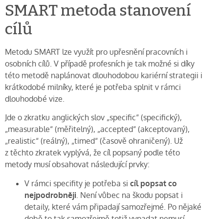
SMART metoda stanovení
cílů
Metodu SMART lze využít pro upřesnění pracovních i
osobních cílů. V případě profesních je tak možné si díky
této metodě naplánovat dlouhodobou kariérní strategii i
krátkodobé milníky, které je potřeba splnit v rámci
dlouhodobé vize.
Jde o zkratku anglických slov „specific“ (specifický),
„measurable“ (měřitelný), „accepted“ (akceptovaný),
„realistic“ (reálný), „timed“ (časově ohraničený). Už
z těchto zkratek vyplývá, že cíl popsaný podle této
metody musí obsahovat následující prvky:
V rámci specifity je potřeba si
cíl popsat co
nejpodrobněji
. Není vůbec na škodu popsat i
detaily, které vám připadají samozřejmé. Po nějaké
době to tak samozřejmě totiž vypadat nemusí.