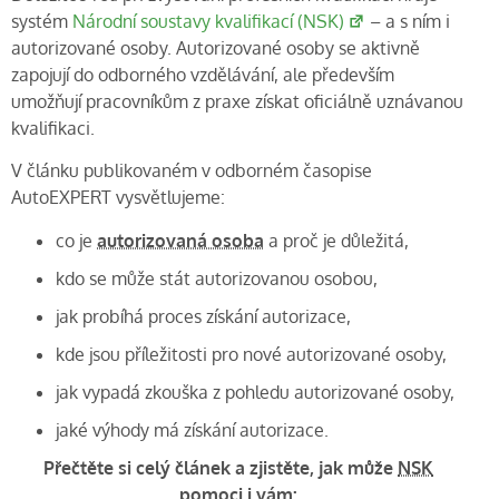
systém
Národní soustavy kvalifikací (NSK)
– a s ním i
autorizované osoby. Autorizované osoby se aktivně
zapojují do odborného vzdělávání, ale především
umožňují pracovníkům z praxe získat oficiálně uznávanou
kvalifikaci.
V článku publikovaném v odborném časopise
AutoEXPERT vysvětlujeme:
co je
autorizovaná osoba
a proč je důležitá,
kdo se může stát autorizovanou osobou,
jak probíhá proces získání autorizace,
kde jsou příležitosti pro nové autorizované osoby,
jak vypadá zkouška z pohledu autorizované osoby,
jaké výhody má získání autorizace.
Přečtěte si celý článek a zjistěte, jak může
NSK
pomoci i vám: