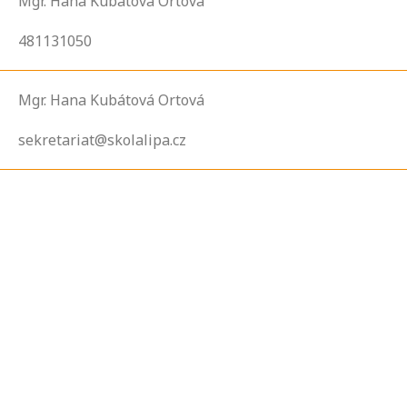
Mgr. Hana Kubátová Ortová
481131050
Mgr. Hana Kubátová Ortová
sekretariat@skolalipa.cz