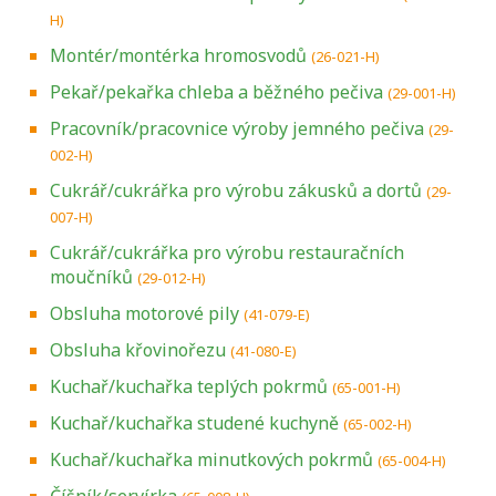
H)
Montér/montérka hromosvodů
(26-021-H)
Pekař/pekařka chleba a běžného pečiva
(29-001-H)
Pracovník/pracovnice výroby jemného pečiva
(29-
002-H)
Cukrář/cukrářka pro výrobu zákusků a dortů
(29-
007-H)
Cukrář/cukrářka pro výrobu restauračních
moučníků
(29-012-H)
Obsluha motorové pily
(41-079-E)
Obsluha křovinořezu
(41-080-E)
Kuchař/kuchařka teplých pokrmů
(65-001-H)
Kuchař/kuchařka studené kuchyně
(65-002-H)
Kuchař/kuchařka minutkových pokrmů
(65-004-H)
Číšník/servírka