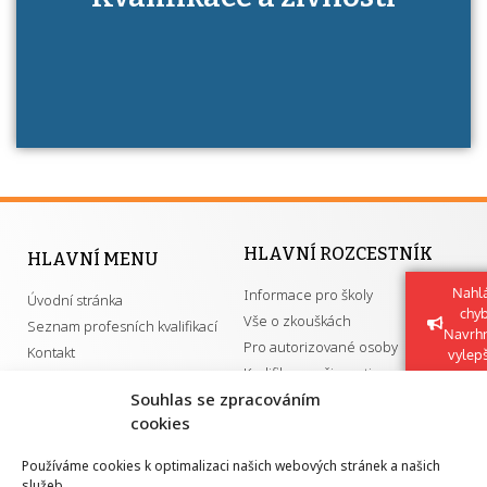
má získání autorizace?
HLAVNÍ ROZCESTNÍK
HLAVNÍ MENU
Nahlá
Informace pro školy
Úvodní stránka
chy
Vše o zkouškách
Seznam profesních kvalifikací
Navrh
Pro autorizované osoby
Kontakt
vylep
Kvalifikace a živnosti
Souhlas se zpracováním
cookies
DŮLEŽITÉ ODKAZY
Používáme cookies k optimalizaci našich webových stránek a našich
služeb.
GDPR