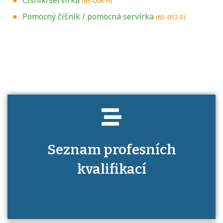
(65-008-H)
Pomocný číšník / pomocná servírka
(65-012-E)
Projděte si seznam profesních kvalifikací.
Víte, jaké dovednosti musíte pro danou
kvalifikaci prokázat?
Seznam profesních
kvalifikací