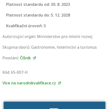
Platnost standardu od: 30. 8. 2023
Platnost standardu do: 5. 12. 2028
Kvalifikační úroveň: 3
Autorizující orgán: Ministerstvo pro místní rozvoj
Skupina oborů: Gastronomie, hotelnictví a turismus
Povolání:
Číšník
Projděte si seznam profesních kvalifikací.
Víte, jaké dovednosti musíte pro danou
Kód: 65-007-H
kvalifikaci prokázat?
Více na narodnikvalifikace.cz