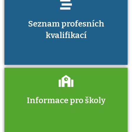
Seznam profesních
kvalifikací
Informace pro školy
Zjistěte, jak se přihlásit ke zkoušce a kde
získáte informace o tom, kdo vás vyzkouší.