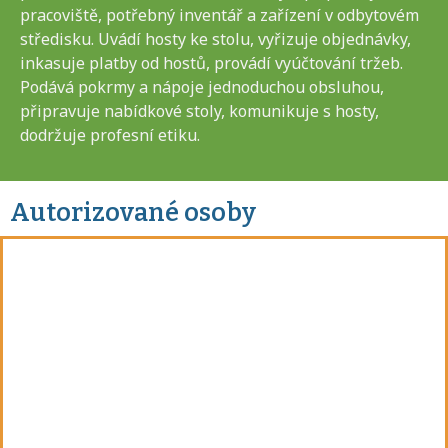
pracoviště, potřebný inventář a zařízení v odbytovém
středisku. Uvádí hosty ke stolu, vyřizuje objednávky,
inkasuje platby od hostů, provádí vyúčtování tržeb.
Podává pokrmy a nápoje jednoduchou obsluhou,
připravuje nabídkové stoly, komunikuje s hosty,
dodržuje profesní etiku.
Autorizované osoby