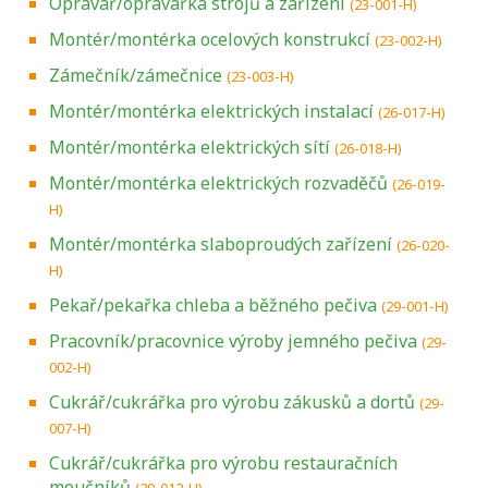
Opravář/opravářka strojů a zařízení
(23-001-H)
Montér/montérka ocelových konstrukcí
(23-002-H)
Zámečník/zámečnice
(23-003-H)
Montér/montérka elektrických instalací
(26-017-H)
Montér/montérka elektrických sítí
(26-018-H)
Montér/montérka elektrických rozvaděčů
(26-019-
H)
Montér/montérka slaboproudých zařízení
(26-020-
H)
Pekař/pekařka chleba a běžného pečiva
(29-001-H)
Pracovník/pracovnice výroby jemného pečiva
(29-
002-H)
Cukrář/cukrářka pro výrobu zákusků a dortů
(29-
007-H)
Cukrář/cukrářka pro výrobu restauračních
moučníků
(29-012-H)