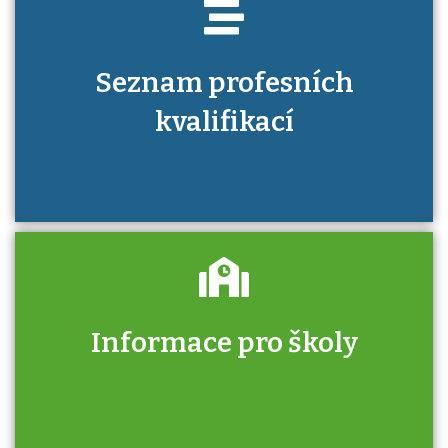
Seznam profesních
kvalifikací
Informace pro školy
Zjistěte, jak se přihlásit ke zkoušce a kde
získáte informace o tom, kdo vás vyzkouší.