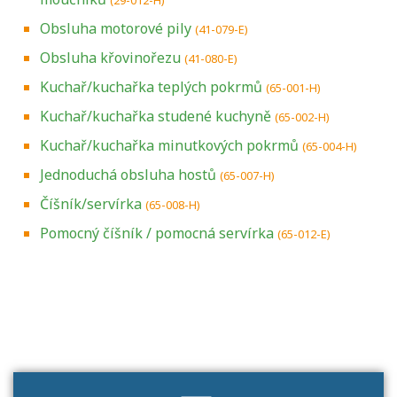
Obsluha motorové pily
(41-079-E)
Obsluha křovinořezu
(41-080-E)
Kuchař/kuchařka teplých pokrmů
(65-001-H)
Kuchař/kuchařka studené kuchyně
(65-002-H)
Kuchař/kuchařka minutkových pokrmů
(65-004-H)
Jednoduchá obsluha hostů
(65-007-H)
Číšník/servírka
(65-008-H)
Pomocný číšník / pomocná servírka
(65-012-E)
Projděte si seznam profesních kvalifikací.
Víte, jaké dovednosti musíte pro danou
kvalifikaci prokázat?