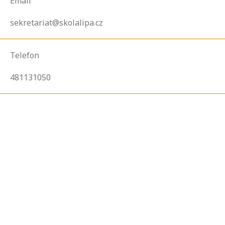
Email
sekretariat@skolalipa.cz
Telefon
481131050