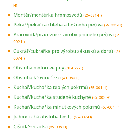
H)
Montér/montérka hromosvodů
(26-021-H)
Pekař/pekařka chleba a běžného pečiva
(29-001-H)
Pracovník/pracovnice výroby jemného pečiva
(29-
002-H)
Cukrář/cukrářka pro výrobu zákusků a dortů
(29-
007-H)
Obsluha motorové pily
(41-079-E)
Obsluha křovinořezu
(41-080-E)
Kuchař/kuchařka teplých pokrmů
(65-001-H)
Kuchař/kuchařka studené kuchyně
(65-002-H)
Kuchař/kuchařka minutkových pokrmů
(65-004-H)
Jednoduchá obsluha hostů
(65-007-H)
Číšník/servírka
(65-008-H)