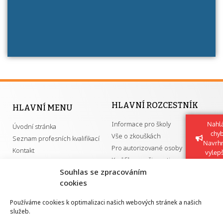
HLAVNÍ ROZCESTNÍK
HLAVNÍ MENU
Informace pro školy
Nahlá
Úvodní stránka
chy
Vše o zkouškách
Seznam profesních kvalifikací
Navrh
Pro autorizované osoby
Kontakt
vylep
Kvalifikace a živnosti
Souhlas se zpracováním
cookies
DŮLEŽITÉ ODKAZY
Používáme cookies k optimalizaci našich webových stránek a našich
služeb.
GDPR