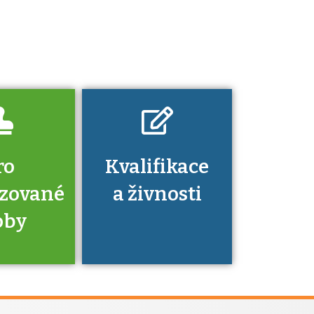
Pro které toto
platí a kde si
znalosti a
dovednosti
nechat ověřit?
ro
Kvalifikace
izované
a živnosti
oby