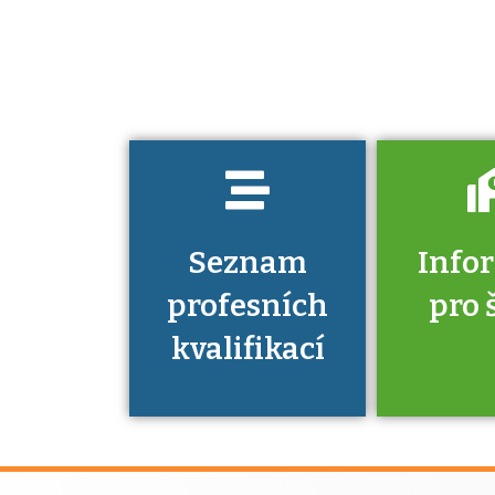
jaké dovednosti
musíte pro danou
kvalifikaci
prokázat?
Seznam
Info
profesních
pro 
kvalifikací
Víte, že 