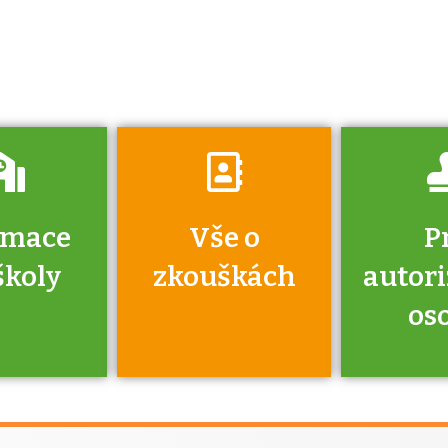
získáte informace
o tom, kdo vás
vyzkouší.
rmace
Vše o
P
školy
zkouškách
autor
os
jako škola