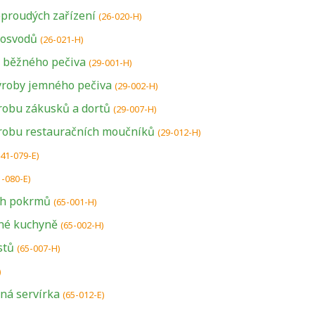
proudých zařízení
(26-020-H)
osvodů
(26-021-H)
 běžného pečiva
(29-001-H)
ýroby jemného pečiva
(29-002-H)
robu zákusků a dortů
(29-007-H)
ýrobu restauračních moučníků
(29-012-H)
(41-079-E)
1-080-E)
ch pokrmů
(65-001-H)
né kuchyně
(65-002-H)
stů
U řady živností je
(65-007-H)
podmínkou k
)
jejímu získání
ná servírka
(65-012-E)
určitá kvalifikace.