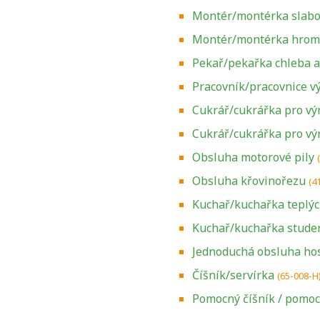
Montér/montérka slabo
Montér/montérka hrom
Pekař/pekařka chleba a
Pracovník/pracovnice v
Cukrář/cukrářka pro vý
Cukrář/cukrářka pro v
Obsluha motorové pily
Obsluha křovinořezu
(4
Kuchař/kuchařka teplý
Kuchař/kuchařka stude
Jednoduchá obsluha ho
Číšník/servírka
(65-008-H
Zjistěte, jak se
přihlásit ke
Pomocný číšník / pomoc
zkoušce a kde