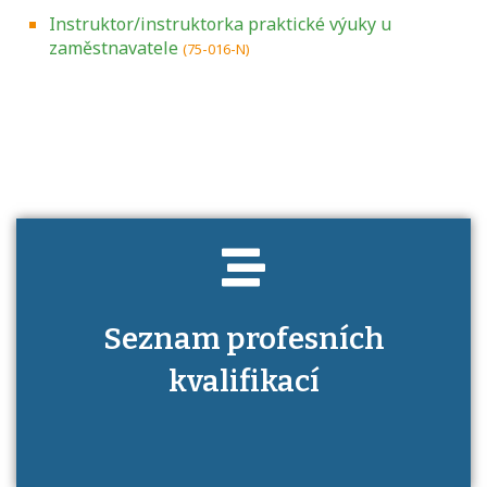
Instruktor/instruktorka praktické výuky u
zaměstnavatele
(75-016-N)
Projděte si seznam profesních kvalifikací.
Víte, jaké dovednosti musíte pro danou
kvalifikaci prokázat?
Seznam profesních
kvalifikací