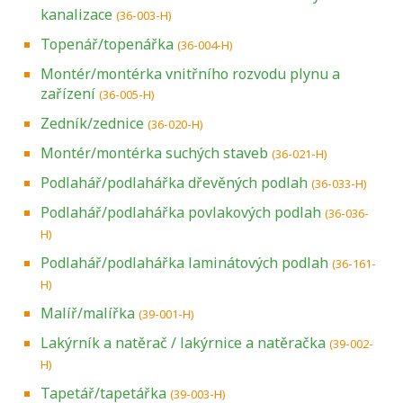
kanalizace
(36-003-H)
Topenář/topenářka
(36-004-H)
Montér/montérka vnitřního rozvodu plynu a
zařízení
(36-005-H)
Zedník/zednice
(36-020-H)
Montér/montérka suchých staveb
(36-021-H)
Podlahář/podlahářka dřevěných podlah
(36-033-H)
Podlahář/podlahářka povlakových podlah
(36-036-
H)
Podlahář/podlahářka laminátových podlah
(36-161-
H)
Malíř/malířka
(39-001-H)
Lakýrník a natěrač / lakýrnice a natěračka
(39-002-
H)
Tapetář/tapetářka
(39-003-H)