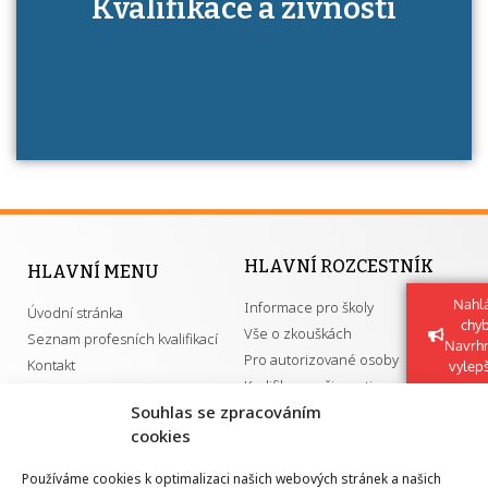
Kvalifikace a živnosti
má získání autorizace?
HLAVNÍ ROZCESTNÍK
HLAVNÍ MENU
Nahlá
Informace pro školy
Úvodní stránka
chy
Vše o zkouškách
Seznam profesních kvalifikací
Navrh
Pro autorizované osoby
Kontakt
vylep
Kvalifikace a živnosti
Souhlas se zpracováním
cookies
DŮLEŽITÉ ODKAZY
Používáme cookies k optimalizaci našich webových stránek a našich