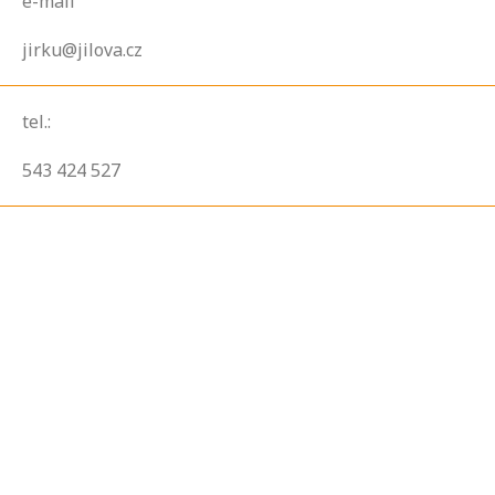
e-mail
jirku@jilova.cz
tel.:
543 424 527