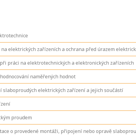
ktrotechnice
i na elektrických zařízeních a ochrana před úrazem elektr
i práci na elektrotechnických a elektronických zařízeních
 vyhodnocování naměřených hodnot
 slaboproudých elektrických zařízení a jejich součástí
ízení
rickým proudem
ce o provedené montáži, připojení nebo opravě slaboprou