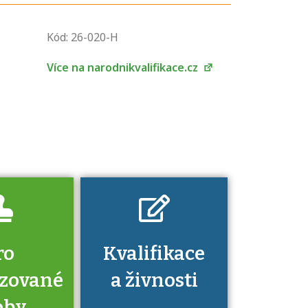
U řady živností je
Kód: 26-020-H
podmínkou k
jejímu získání
Více na narodnikvalifikace.cz
určitá kvalifikace.
Pro které toto
platí a kde si
znalosti a
dovednosti
nechat ověřit?
ro
Kvalifikace
izované
a živnosti
oby