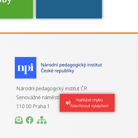
je to
zovaná
a jaké
á získání
izace?
Národní pedagogický institut ČR
Senovážné náměstí 25
Nahlásit chybu
110 00 Praha 1
Navrhnout vylepšení