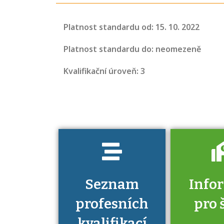
Projděte si
Platnost standardu od: 15. 10. 2022
seznam
profesních
Platnost standardu do: neomezeně
kvalifikací. Víte,
Kvalifikační úroveň: 3
jaké dovednosti
musíte pro danou
kvalifikaci
prokázat?
Seznam
Info
profesních
pro 
kvalifikací