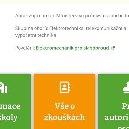
Autorizující orgán: Ministerstvo průmyslu a obchodu
Zjistěte, jak se
přihlásit ke
Skupina oborů: Elektrotechnika, telekomunikační a
zkoušce a kde
výpočetní technika
získáte informace
Povolání:
Elektromechanik pro slaboproud
o tom, kdo vás
vyzkouší.
rmace
Vše o
P
školy
zkouškách
autor
os