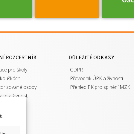
jako škola
 rámci
Kdo 
soustavy
autori
ací jisté
osoba 
NÍ ROZCESTNÍK
DŮLEŽITÉ ODKAZY
y při
výhody m
ace pro školy
ávání
GDPR
autor
izací?
zkouškách
Převodník ÚPK a živností
torizované osoby
Přehled PK pro splnění MZK
kace a živnosti
b.
lby