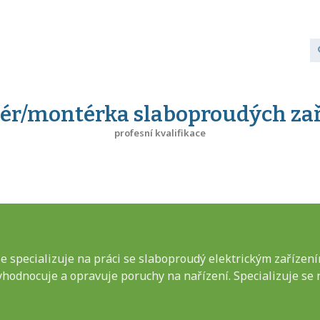
ér/montérka slaboproudých zař
profesní kvalifikace
 specializuje na práci se slaboproudý elektrickým zařízení
yhodnocuje a opravuje poruchy na nařízení. Specializuje se 