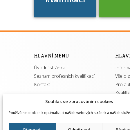
Víte, že 
máte v
Národní 
kvalifik
HLAVNÍ MENU
HLAV
výhod
Úvodní stránka
Inform
získ
autor
Seznam profesních kvalifikací
Vše o 
Kontakt
Pro au
Kvalifi
Souhlas se zpracováním cookies
Používáme cookies k optimalizaci našich webových stránek a našich služe
Přijmout
Odmítnout
Předvo