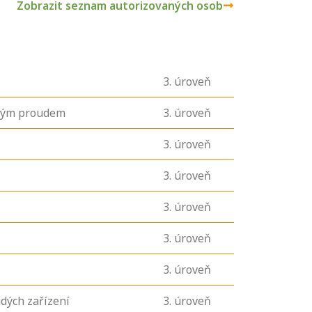
Zobrazit seznam autorizovaných osob
3
. úroveň
ickým proudem
3
. úroveň
3
. úroveň
3
. úroveň
3
. úroveň
3
. úroveň
3
. úroveň
dých zařízení
3
. úroveň