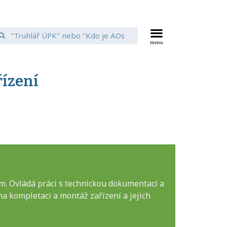
ízení
m. Ovládá práci s technickou dokumentací a
na kompletaci a montáž zařízení a jejich