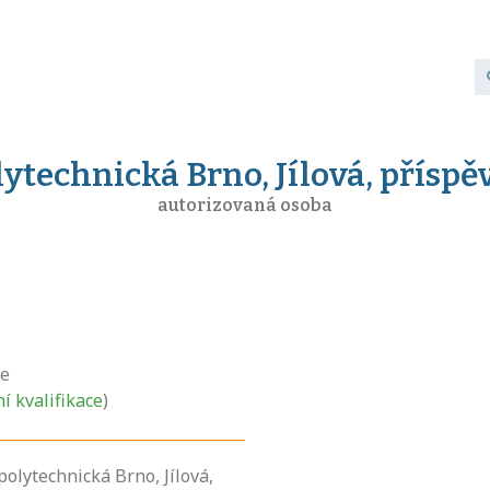
lytechnická Brno, Jílová, přísp
autorizovaná osoba
ce
ní kvalifikace
)
polytechnická Brno, Jílová,