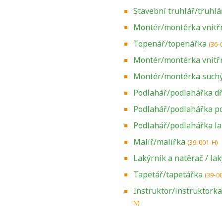
Stavební truhlář/truhlá
Montér/montérka vnitřn
Topenář/topenářka
(36-
Montér/montérka vnitřn
Montér/montérka suchý
Podlahář/podlahářka d
Podlahář/podlahářka p
Podlahář/podlahářka l
Malíř/malířka
(39-001-H)
Lakýrník a natěrač / la
Tapetář/tapetářka
(39-0
Zjistěte, jak se
Instruktor/instruktork
přihlásit ke
N)
zkoušce a kde