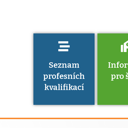
jaké dovednosti
musíte pro danou
kvalifikaci
prokázat?
Seznam
Info
profesních
pro 
kvalifikací
Víte, že 
máte v