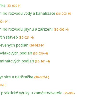
řka
(33-002-H)
ího rozvodu vody a kanalizace
(36-003-H)
004-H)
ího rozvodu plynu a zařízení
(36-005-H)
ch staveb
(36-021-H)
řevěných podlah
(36-033-H)
ovlakových podlah
(36-036-H)
aminátových podlah
(36-161-H)
kýrnice a natěračka
(39-002-H)
U řady živností je
03-H)
podmínkou k
a praktické výuky u zaměstnavatele
(75-016-
jejímu získání
určitá kvalifikace.
Pro které toto