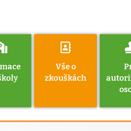
získáte informace
o tom, kdo vás
vyzkouší.
rmace
Vše o
P
školy
zkouškách
autor
os
jako škola
 rámci
Kdo 