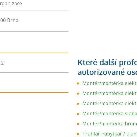
rganizace
900
Brno
12
Montér/montérka elektr
Montér/montérka elektr
Montér/montérka elekt
Montér/montérka slabo
Montér/montérka hrom
Truhlář nábytkář / tru