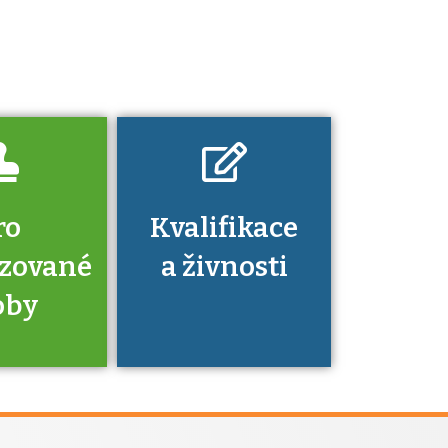
platí a kde si
znalosti a
dovednosti
nechat ověřit?
ro
Kvalifikace
izované
a živnosti
oby
je to