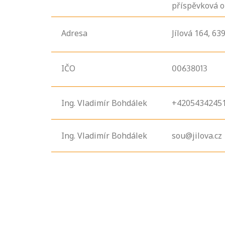
příspěvková o
Adresa
Jílová
164,
63
IČO
00638013
Ing. Vladimír Bohdálek
+4205434245
Ing. Vladimír Bohdálek
sou@jilova.cz