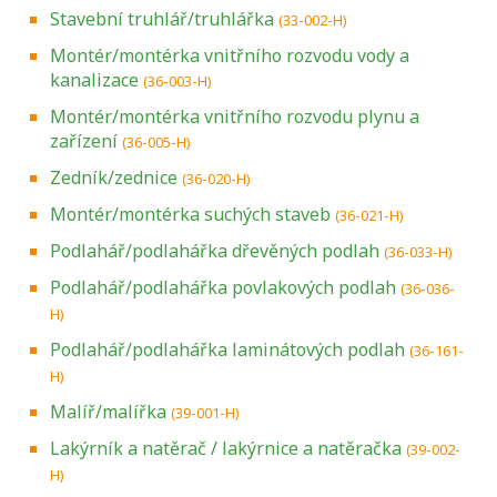
Stavební truhlář/truhlářka
(33-002-H)
Montér/montérka vnitřního rozvodu vody a
kanalizace
(36-003-H)
Montér/montérka vnitřního rozvodu plynu a
zařízení
(36-005-H)
Zedník/zednice
(36-020-H)
Montér/montérka suchých staveb
(36-021-H)
Podlahář/podlahářka dřevěných podlah
(36-033-H)
Podlahář/podlahářka povlakových podlah
(36-036-
H)
Podlahář/podlahářka laminátových podlah
(36-161-
H)
Malíř/malířka
(39-001-H)
Lakýrník a natěrač / lakýrnice a natěračka
(39-002-
H)