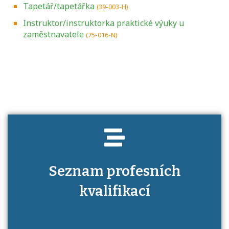
Tapetář/tapetářka
(39-003-H)
Instruktor/instruktorka praktické výuky u
zaměstnavatele
(75-016-N)
Projděte si seznam profesních kvalifikací.
Víte, jaké dovednosti musíte pro danou
kvalifikaci prokázat?
Seznam profesních
kvalifikací