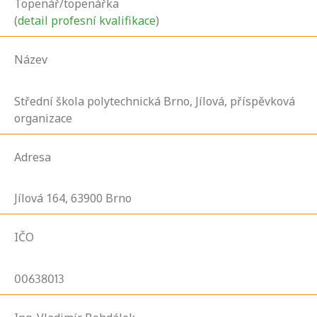
Topenář/topenářka
(
detail profesní kvalifikace
)
Název
Střední škola polytechnická Brno, Jílová, příspěvková
organizace
Adresa
Jílová
164,
63900
Brno
IČO
00638013