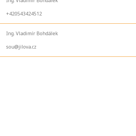
Ing. Vladimír Bohdálek
+420543424512
Ing. Vladimír Bohdálek
sou@jilova.cz