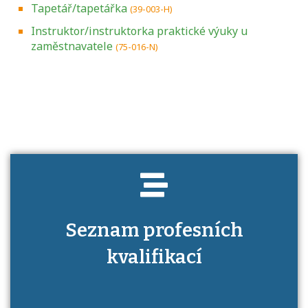
Tapetář/tapetářka
(39-003-H)
Instruktor/instruktorka praktické výuky u
zaměstnavatele
(75-016-N)
Projděte si seznam profesních kvalifikací.
Víte, jaké dovednosti musíte pro danou
kvalifikaci prokázat?
Seznam profesních
kvalifikací