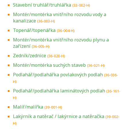
Stavební truhlář/truhlářka
(33-002-H)
Montér/montérka vnitřního rozvodu vody a
kanalizace
(36-003-H)
Topenář/topenářka
(36-004-H)
Montér/montérka vnitřního rozvodu plynu a
zařízení
(36-005-H)
Zedník/zednice
(36-020-H)
Montér/montérka suchých staveb
(36-021-H)
Podlahář/podlahářka povlakových podlah
(36-036-
H)
Podlahář/podlahářka laminátových podlah
(36-161-
H)
Malíř/malířka
(39-001-H)
Lakýrník a natěrač / lakýrnice a natěračka
(39-002-
H)