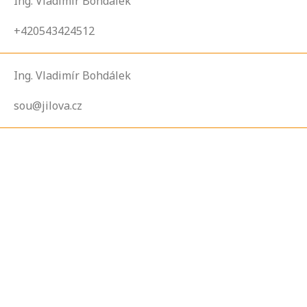
Ing. Vladimír Bohdálek
+420543424512
Ing. Vladimír Bohdálek
sou@jilova.cz