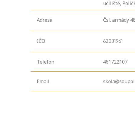
učiliště, Poli
Adresa
Čsl. armády
48
IČO
62031961
Telefon
461722107
Email
skola@soupoli