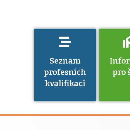
musíte pro danou
kvalifikaci
prokázat?
Seznam
Info
profesních
pro 
kvalifikací
Víte, že 
máte v