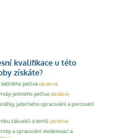
 běžného pečiva
(29-001-H)
ýroby jemného pečiva
(29-002-H)
orážky, jatečného opracování a porcování
robu zákusků a dortů
(29-007-H)
ýroby a zpracování modelovací a