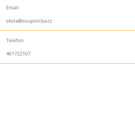
Email
skola@soupolicka.cz
Telefon
461722107