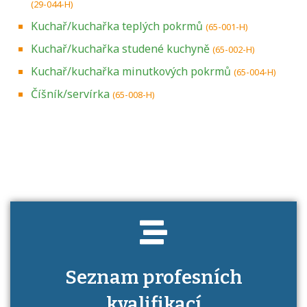
(29-044-H)
Kuchař/kuchařka teplých pokrmů
(65-001-H)
Kuchař/kuchařka studené kuchyně
(65-002-H)
Kuchař/kuchařka minutkových pokrmů
(65-004-H)
Číšník/servírka
(65-008-H)
Projděte si seznam profesních kvalifikací.
Víte, jaké dovednosti musíte pro danou
kvalifikaci prokázat?
Seznam profesních
kvalifikací