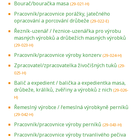
Bourač/bouračka masa
(29-021-H)
Pracovník/pracovnice porážky, jatečného
opracování a porcování drůbeže
(29-022-E)
Řezník-uzenář / řeznice-uzenářka pro výrobu
masných výrobků a drůbežích masných výrobků
(29-023-H)
Pracovník/pracovnice výroby konzerv
(29-024-H)
Zpracovatel/zpracovatelka živočišných tuků
(29-
025-H)
Balič a expedient / balička a expedientka masa,
drůbeže, králíků, zvěřiny a výrobků z nich
(29-026-
H)
Řemeslný výrobce / řemeslná výrobkyně perníků
(29-042-H)
Pracovník/pracovnice výroby perníků
(29-043-H)
Pracovník/pracovnice výroby trvanlivého pečiva