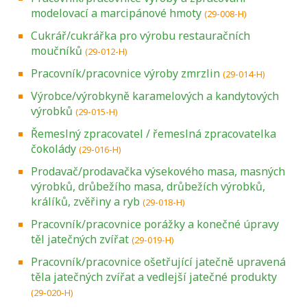
modelovací a marcipánové hmoty
(29-008-H)
Cukrář/cukrářka pro výrobu restauračních
moučníků
(29-012-H)
Pracovník/pracovnice výroby zmrzlin
(29-014-H)
Výrobce/výrobkyně karamelových a kandytových
výrobků
(29-015-H)
Řemeslný zpracovatel / řemeslná zpracovatelka
čokolády
(29-016-H)
Prodavač/prodavačka výsekového masa, masných
výrobků, drůbežího masa, drůbežích výrobků,
králíků, zvěřiny a ryb
(29-018-H)
Pracovník/pracovnice porážky a konečné úpravy
těl jatečných zvířat
(29-019-H)
Pracovník/pracovnice ošetřující jatečně upravená
těla jatečných zvířat a vedlejší jatečné produkty
(29-020-H)