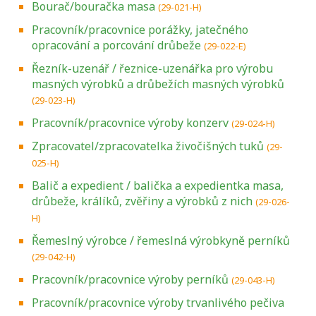
Bourač/bouračka masa
(29-021-H)
Pracovník/pracovnice porážky, jatečného
opracování a porcování drůbeže
(29-022-E)
Řezník-uzenář / řeznice-uzenářka pro výrobu
masných výrobků a drůbežích masných výrobků
(29-023-H)
Pracovník/pracovnice výroby konzerv
(29-024-H)
Zpracovatel/zpracovatelka živočišných tuků
(29-
025-H)
Balič a expedient / balička a expedientka masa,
drůbeže, králíků, zvěřiny a výrobků z nich
(29-026-
H)
Řemeslný výrobce / řemeslná výrobkyně perníků
(29-042-H)
Pracovník/pracovnice výroby perníků
(29-043-H)
Pracovník/pracovnice výroby trvanlivého pečiva