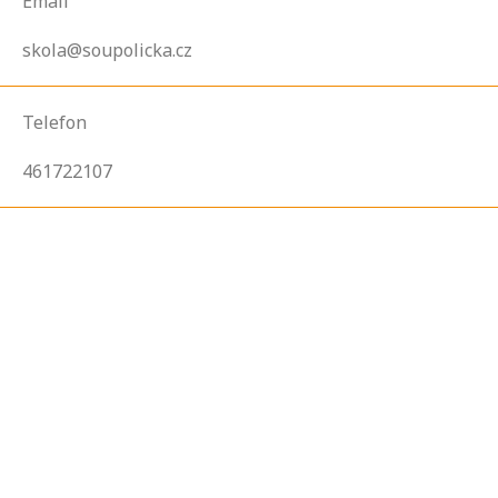
Email
skola@soupolicka.cz
Telefon
461722107