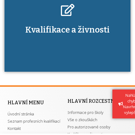
Kdo je to autorizovaná osoba a jaké výhody
Kvalifikace a živnosti
má získání autorizace?
Nahlá
HLAVNÍ ROZCESTNÍK
chy
HLAVNÍ MENU
Navrh
Informace pro školy
vylep
Úvodní stránka
Vše o zkouškách
Seznam profesních kvalifikací
Pro autorizované osoby
Kontakt
Kvalifikace a živnosti