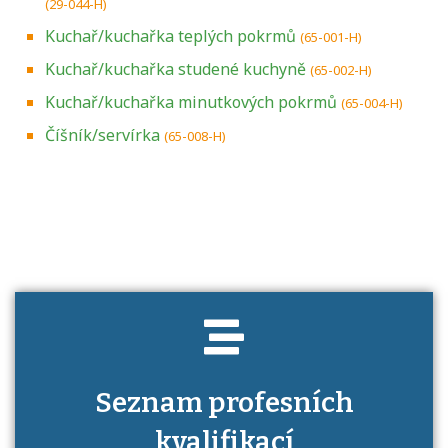
(29-044-H)
Kuchař/kuchařka teplých pokrmů
(65-001-H)
Kuchař/kuchařka studené kuchyně
(65-002-H)
Kuchař/kuchařka minutkových pokrmů
(65-004-H)
Číšník/servírka
(65-008-H)
Projděte si seznam profesních kvalifikací.
Víte, jaké dovednosti musíte pro danou
kvalifikaci prokázat?
Seznam profesních
kvalifikací