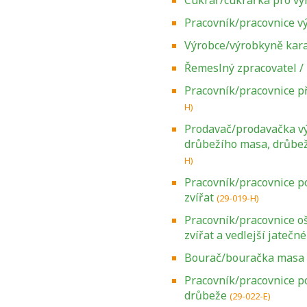
Cukrář/cukrářka pro v
Pracovník/pracovnice v
Výrobce/výrobkyně kar
Řemeslný zpracovatel /
Pracovník/pracovnice př
H)
Prodavač/prodavačka v
drůbežího masa, drůbeží
H)
Pracovník/pracovnice p
zvířat
(29-019-H)
Pracovník/pracovnice oš
zvířat a vedlejší jatečn
Bourač/bouračka masa
Pracovník/pracovnice p
drůbeže
(29-022-E)