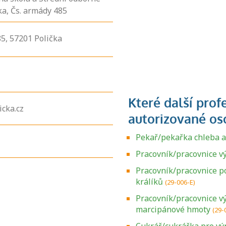
čka, Čs. armády 485
5,
57201
Polička
cka.cz
Pekař/pekařka chleba a
Pracovník/pracovnice v
Pracovník/pracovnice p
králíků
(29-006-E)
Pracovník/pracovnice v
marcipánové hmoty
(29-