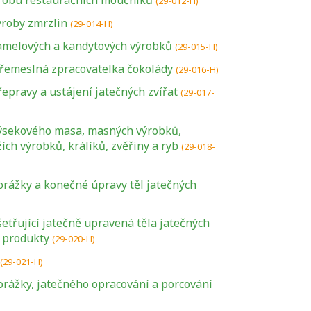
ýrobu restauračních moučníků
(29-012-H)
ýroby zmrzlin
(29-014-H)
amelových a kandytových výrobků
(29-015-H)
 řemeslná zpracovatelka čokolády
(29-016-H)
epravy a ustájení jatečných zvířat
(29-017-
ýsekového masa, masných výrobků,
ch výrobků, králíků, zvěřiny a ryb
(29-018-
orážky a konečné úpravy těl jatečných
etřující jatečně upravená těla jatečných
é produkty
(29-020-H)
(29-021-H)
orážky, jatečného opracování a porcování