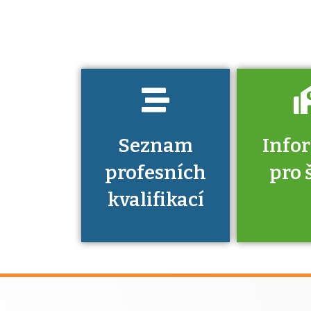
musíte pro danou
kvalifikaci
prokázat?
Seznam
Info
profesních
pro 
kvalifikací
Víte, že 
máte v