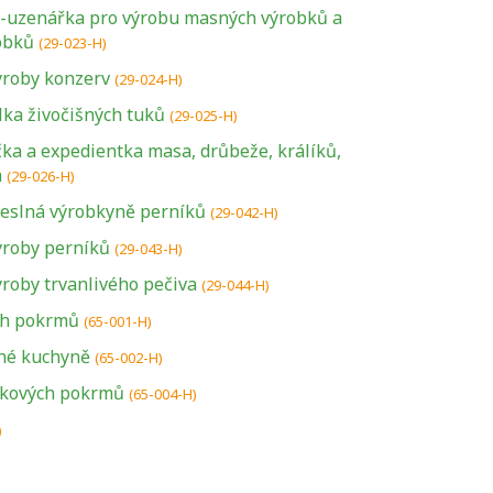
e-uzenářka pro výrobu masných výrobků a
obků
(29-023-H)
ýroby konzerv
(29-024-H)
lka živočišných tuků
(29-025-H)
ička a expedientka masa, drůbeže, králíků,
h
(29-026-H)
eslná výrobkyně perníků
(29-042-H)
ýroby perníků
(29-043-H)
roby trvanlivého pečiva
(29-044-H)
ch pokrmů
(65-001-H)
né kuchyně
U řady živností je
(65-002-H)
podmínkou k
tkových pokrmů
(65-004-H)
jejímu získání
)
určitá kvalifikace.
Pro které toto
platí a kde si