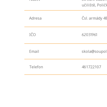
učiliště, Poli
Adresa
Čsl. armády
48
IČO
62031961
Email
skola@soupoli
Telefon
461722107