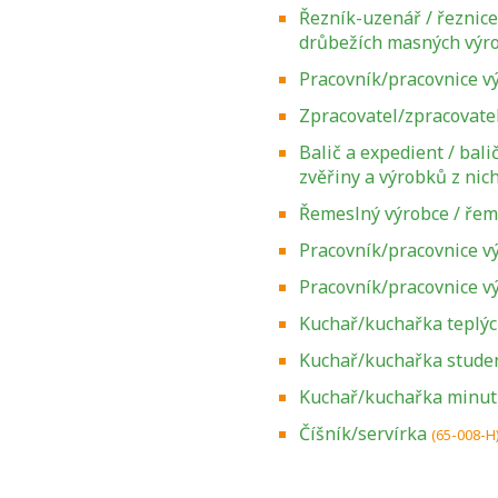
Řezník-uzenář / řeznic
drůbežích masných výr
Pracovník/pracovnice v
Zpracovatel/zpracovate
Balič a expedient / bal
zvěřiny a výrobků z nic
Řemeslný výrobce / řem
Pracovník/pracovnice v
Pracovník/pracovnice vý
Kuchař/kuchařka teplý
Kuchař/kuchařka stude
Kuchař/kuchařka minu
Zjistěte, jak se
přihlásit ke
Číšník/servírka
(65-008-H
zkoušce a kde
získáte informace