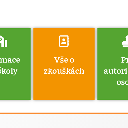
o tom, kdo vás
vyzkouší.
rmace
Vše o
P
školy
zkouškách
autor
os
jako škola
 rámci
Kdo 