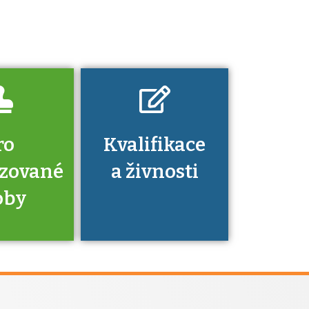
znalosti a
dovednosti
nechat ověřit?
ro
Kvalifikace
izované
a živnosti
oby
je to